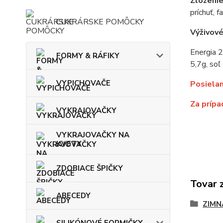
Zloženi
príchuť, 
CUKRÁRSKE POMÔCKY
Výživov
Energia 2
FORMY & RÁFIKY
5,7g, soľ
VYPICHOVAČE
Posiela
Za prípa
VYKRAJOVAČKY
VYKRAJOVAČKY NA
KVETY
ZDOBIACE ŠPIČKY
Tovar 
ABECEDY
ZIMN
SILIKÓNOVÉ FORMIČKY