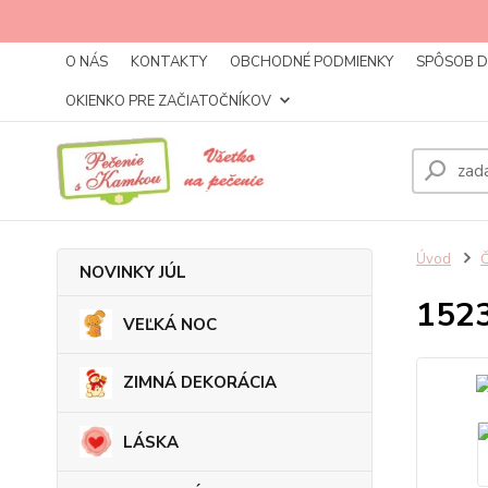
O NÁS
KONTAKTY
OBCHODNÉ PODMIENKY
SPÔSOB 
OKIENKO PRE ZAČIATOČNÍKOV
Úvod
NOVINKY JÚL
1523
VEĽKÁ NOC
ZIMNÁ DEKORÁCIA
LÁSKA