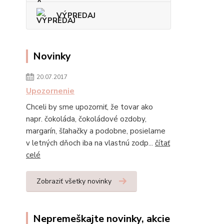
VÝPREDAJ
Novinky
20.07.2017
Upozornenie
Chceli by sme upozorniť, že tovar ako
napr. čokoláda, čokoládové ozdoby,
margarín, šľahačky a podobne, posielame
v letných dňoch iba na vlastnú zodp...
čítať
celé
Zobraziť všetky novinky
Nepremeškajte novinky, akcie