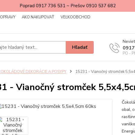
Poprad 0917 736 531 ~ Prešov 0910 537 682
DOPRAVY
AKO NAKUPOVAŤ
VEĽKOOBCHOD
Neviet
Hľadať
0917
PO - P
ČOKOLÁDOVÉ DEKORÁCIE A POSYPY
15231 - Vianočný stromček 5,5x
1 - Vianočný stromček 5,5x4,5
Čokolá
obal, 
rastli
vanilk
Energia