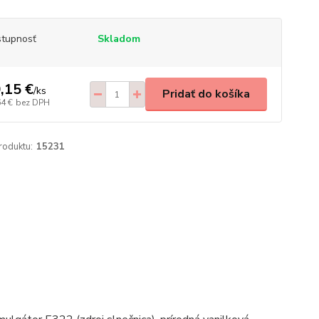
tupnosť
Skladom
,15 €
/
ks
Pridať do košíka
64 €
bez DPH
roduktu:
15231