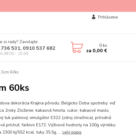
Prihlásenie
e si rady? Zavolajte.
0
ks
 736 531, 0910 537 682
za
0,00 €
IA 08:00 - 15:00
4,5cm 60ks
cm 60ks
dova dekorácia Krajina pôvodu: Belgicko Doba spotreby: viď
cca 2roky Zloženie: kakaová hmota, cukor, kakaové maslo,
nný tuk palmový, emulgátor E322 (zdroj slnečnica), prírodná
ová príchuť, farbivo E172. Výživové hodnoty na 100g výrobku:
 2300 kj/552 kcal, tuky 35,5g, ...
celý popis