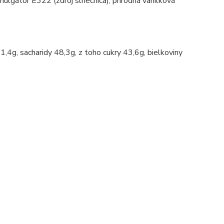
mulgátor E322 (zdroj slnečnica), prírodná vanilková
,4g, sacharidy 48,3g, z toho cukry 43,6g, bielkoviny