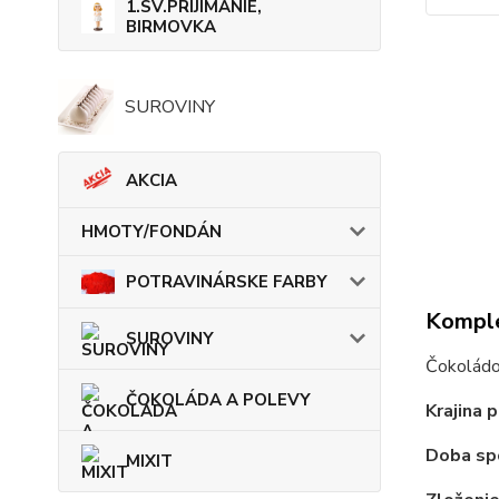
1.SV.PRIJÍMANIE,
BIRMOVKA
SUROVINY
AKCIA
HMOTY/FONDÁN
POTRAVINÁRSKE FARBY
Komple
SUROVINY
Čokoládo
ČOKOLÁDA A POLEVY
Krajina 
Doba sp
MIXIT