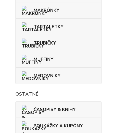
MAKRÓNKY
TARTALETKY
TRUBIČKY
MUFFINY
MEDOVNÍKY
OSTATNÉ
ČASOPISY & KNIHY
POUKÁŽKY A KUPÓNY