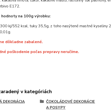
e
: kakaová hmota, cukor, kakaové maslo, rastlinný tuk palmový, e
farbivo E172.
é hodnoty na 100g výrobku:
300 kj/552 kcal, tuky 35,5g, z toho nasýtené mastné kyseliny 21
 0,01g.
me dôkladne zabalené.
dné poškodenie počas prepravy neručíme.
zaradený v kategóriách
Á DEKORÁCIA
ČOKOLÁDOVÉ DEKORÁCIE
A POSYPY