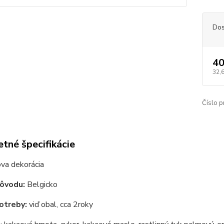
Dos
40
32,
Číslo p
tné špecifikácie
va dekorácia
pôvodu:
Belgicko
otreby:
viď obal, cca 2roky