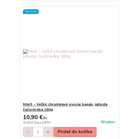
Novinka
Mixit - Veľké chrumkavé ovocie banán, jahoda,
čučoriedka 160g
10,90 €
/
ks
Skladom
9,16 €
bez DPH
Pridať do košíka