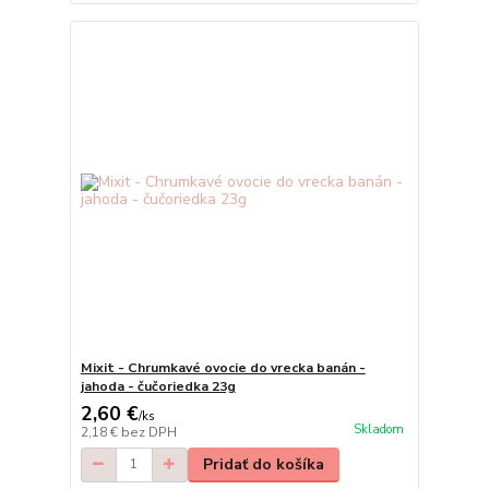
Mixit - Chrumkavé ovocie do vrecka banán -
jahoda - čučoriedka 23g
2,60 €
/
ks
Skladom
2,18 €
bez DPH
Pridať do košíka