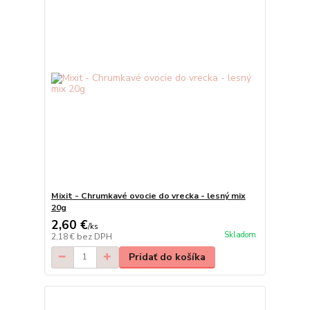
Mixit - Chrumkavé ovocie do vrecka - lesný mix
20g
2,60 €
/
ks
Skladom
2,18 €
bez DPH
Pridať do košíka