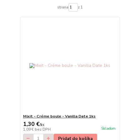
strana
z 1
Mixit - Créme boule - Vanilla Date 1ks
1,30 €
/
ks
Skladom
1,09 €
bez DPH
Pridať do košíka