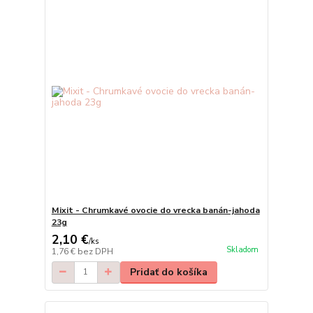
Mixit - Chrumkavé ovocie do vrecka banán-jahoda
23g
2,10 €
/
ks
Skladom
1,76 €
bez DPH
Pridať do košíka