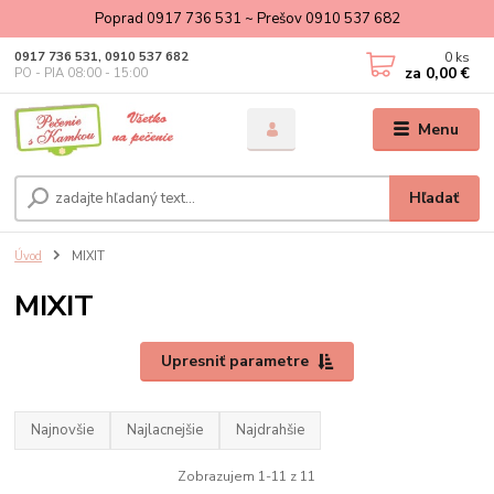
Poprad 0917 736 531 ~ Prešov 0910 537 682
0
ks
0917 736 531, 0910 537 682
za
0,00 €
PO - PIA 08:00 - 15:00
Menu
Hľadať
Úvod
MIXIT
MIXIT
Upresniť parametre
Najnovšie
Najlacnejšie
Najdrahšie
Zobrazujem 1-11 z 11