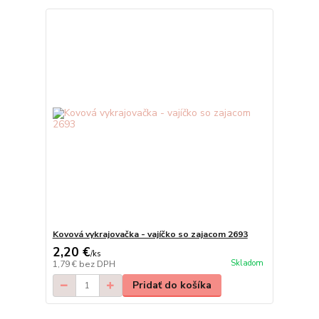
Kovová vykrajovačka - vajíčko so zajacom 2693
2,20 €
/
ks
Skladom
1,79 €
bez DPH
Pridať do košíka