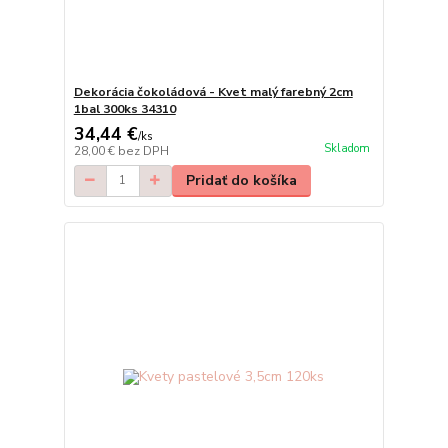
Dekorácia čokoládová - Kvet malý farebný 2cm
1bal 300ks 34310
34,44 €
/
ks
Skladom
28,00 €
bez DPH
Pridať do košíka