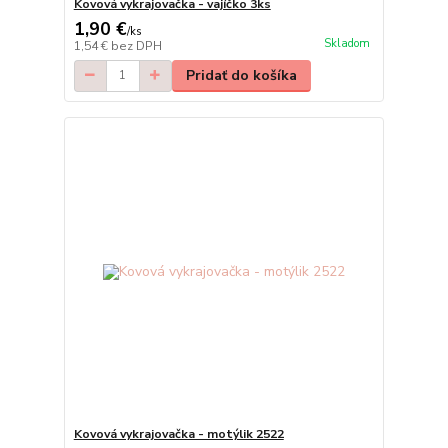
Kovová vykrajovačka - vajíčko 3ks
1,90 €
/
ks
Skladom
1,54 €
bez DPH
Pridať do košíka
Kovová vykrajovačka - motýlik 2522