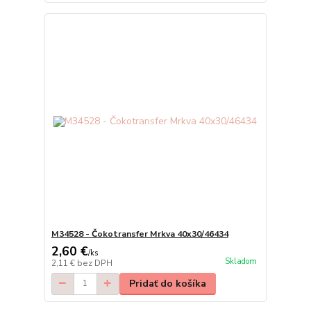
M34528 - Čokotransfer Mrkva 40x30/46434
2,60 €
/
ks
Skladom
2,11 €
bez DPH
Pridať do košíka