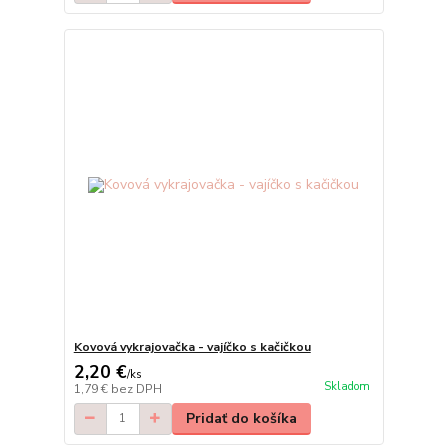
Kovová vykrajovačka - vajíčko s kačičkou
2,20 €
/
ks
Skladom
1,79 €
bez DPH
Pridať do košíka