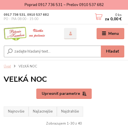
Poprad 0917 736 531 ~ Prešov 0910 537 682
0
ks
0917 736 531, 0910 537 682
za
0,00 €
PO - PIA 08:00 - 15:00
Menu
Hľadať
Úvod
VEĽKÁ NOC
VEĽKÁ NOC
Upresniť parametre
Najnovšie
Najlacnejšie
Najdrahšie
Zobrazujem 1-30 z 40