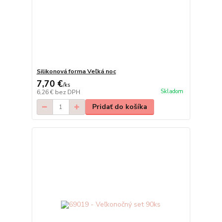
Silikonová forma Veľká noc
7,70 €
/
ks
Skladom
6,26 €
bez DPH
Pridať do košíka