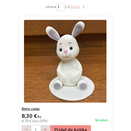
strana
z 2
ďalšie
Biely zajac
8,30 €
/
ks
Skladom
6,75 €
bez DPH
Pridať do košíka