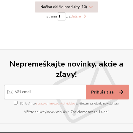
Načítať ďalšie produkty (10)
strana
z 2
ďalšie
Nepremeškajte novinky, akcie a
zľavy!
Prihlásiť sa
Súhlasím so
spracovaním osobných údajov
za účelom zasielania newslettera.
Môžete sa kedykoľvek odhlásiť. Zasielame raz za 14 dní.