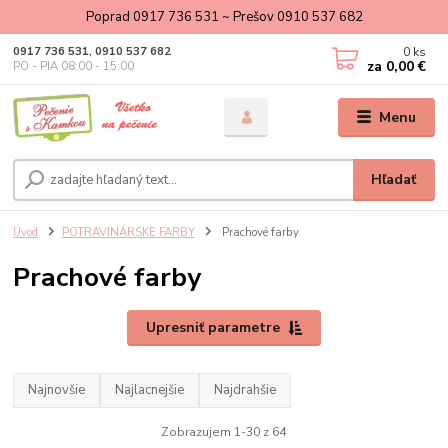
Poprad 0917 736 531 ~ Prešov 0910 537 682
0
ks
0917 736 531, 0910 537 682
za
0,00 €
PO - PIA 08:00 - 15:00
Menu
Hľadať
Úvod
POTRAVINÁRSKE FARBY
Prachové farby
Prachové farby
Upresniť parametre
Najnovšie
Najlacnejšie
Najdrahšie
Zobrazujem 1-30 z 64