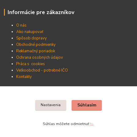
Informácie pre zákazníkov
O nás
Ako nakupovať
Spôsob dopravy
Obchodné podmienky
Reklamačný poriadok
Ochrana osobných údajov
Práca s cookies
Veľkoobchod - potrebné IČO
Kontakty
Nájdete nás v Prešove
Súhlasím
Nastavenia
Kamka KM, s.r.o.
Sabinovská 87, 080 01 Prešov
Súhlas môžete odmietnuť
tu
.
0910 537 682