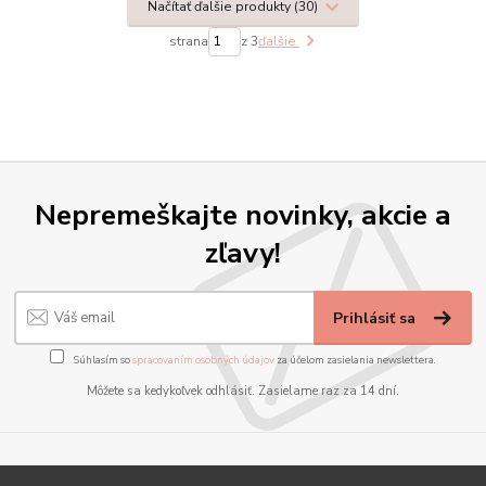
Načítať ďalšie produkty (30)
strana
z 3
ďalšie
Nepremeškajte novinky, akcie a
zľavy!
Prihlásiť sa
Súhlasím so
spracovaním osobných údajov
za účelom zasielania newslettera.
Môžete sa kedykoľvek odhlásiť. Zasielame raz za 14 dní.