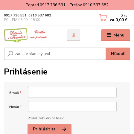
Poprad 0917 736 531 ~ Prešov 0910 537 682
0
ks
0917 736 531, 0910 537 682
za
0,00 €
PO - PIA 08:00 - 15:00
Menu
Hľadať
Prihlásenie
Email
*
Heslo
*
Poslať zabudnuté heslo
Prihlásiť sa