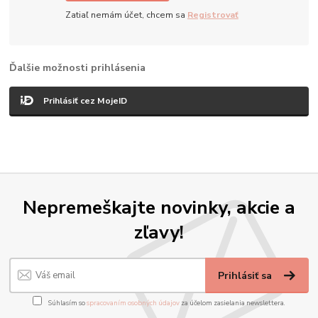
Zatiaľ nemám účet, chcem sa
Registrovať
Ďalšie možnosti prihlásenia
Prihlásiť cez MojeID
Nepremeškajte novinky, akcie a
zľavy!
Prihlásiť sa
Súhlasím so
spracovaním osobných údajov
za účelom zasielania newslettera.