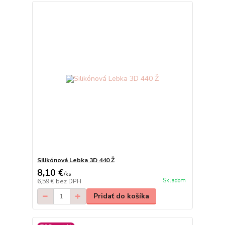
Silikónová Lebka 3D 440 Ž
8,10 €
/
ks
Skladom
6,59 €
bez DPH
Pridať do košíka