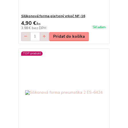
Silikonová forma pletený vrkoč NF-16
4,90 €
/
ks
Skladom
3,98 €
bez DPH
Pridať do košíka
TOP produkt