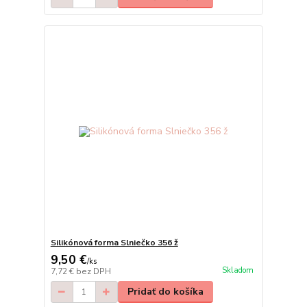
Silikónová forma Slniečko 356 ž
9,50 €
/
ks
Skladom
7,72 €
bez DPH
Pridať do košíka