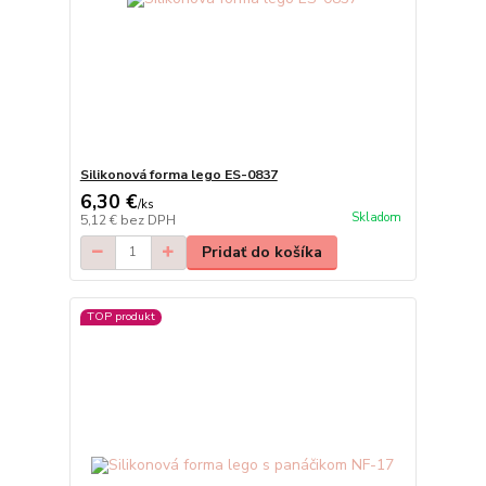
Silikonová forma lego ES-0837
6,30 €
/
ks
Skladom
5,12 €
bez DPH
Pridať do košíka
TOP produkt