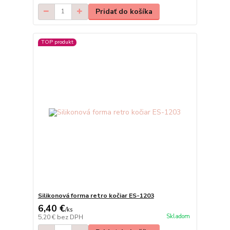
Pridať do košíka
TOP produkt
Silikonová forma retro kočiar ES-1203
6,40 €
/
ks
Skladom
5,20 €
bez DPH