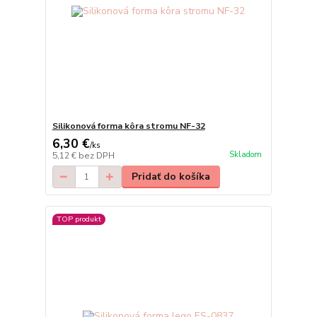
Silikonová forma kôra stromu NF-32
6,30 €
/
ks
Skladom
5,12 €
bez DPH
Pridať do košíka
TOP produkt