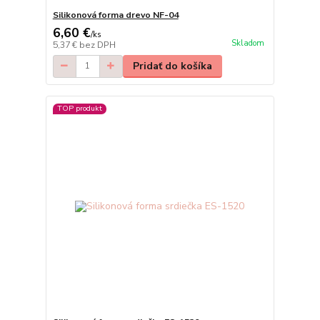
Silikonová forma drevo NF-04
6,60 €
/
ks
Skladom
5,37 €
bez DPH
Pridať do košíka
TOP produkt