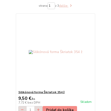
strana
z 3
ďalšie
Silikónová forma Škriatok 354 ž
9,50 €
/
ks
Skladom
7,72 €
bez DPH
Pridať do košíka