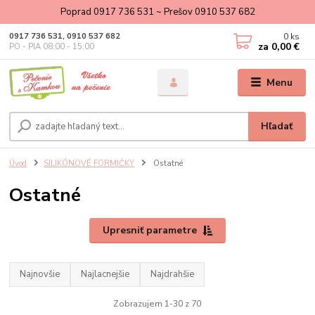
Poprad 0917 736 531 ~ Prešov 0910 537 682
0
ks
0917 736 531, 0910 537 682
za
0,00 €
PO - PIA 08:00 - 15:00
Menu
Hľadať
Úvod
SILIKÓNOVÉ FORMIČKY
Ostatné
Ostatné
Upresniť parametre
Najnovšie
Najlacnejšie
Najdrahšie
Zobrazujem 1-30 z 70