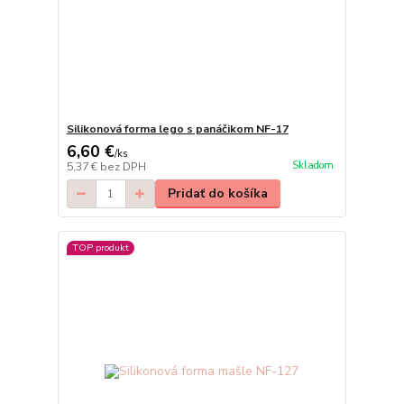
Silikonová forma lego s panáčikom NF-17
6,60 €
/
ks
Skladom
5,37 €
bez DPH
Pridať do košíka
TOP produkt