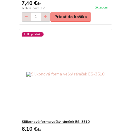
7,40 €
/
ks
Skladom
6,02 €
bez DPH
Pridať do košíka
TOP produkt
Silikonová forma veľký rámček ES-3510
6,10 €
/
ks