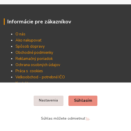
Informácie pre zákazníkov
O nás
Ako nakupovať
Spôsob dopravy
Obchodné podmienky
Reklamačný poriadok
Ochrana osobných údajov
Práca s cookies
Veľkoobchod - potrebné IČO
Kontakty
Súhlasím
Nastavenia
Nájdete nás v Prešove
Kamka KM, s.r.o.
Súhlas môžete odmietnuť
tu
.
Sabinovská 87, 080 01 Prešov