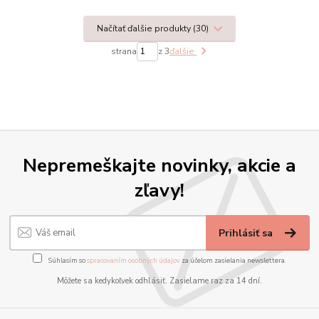
Načítať ďalšie produkty (30)
strana
z 3
ďalšie
Nepremeškajte novinky, akcie a
zľavy!
Prihlásiť sa
Súhlasím so
spracovaním osobných údajov
za účelom zasielania newslettera.
Môžete sa kedykoľvek odhlásiť. Zasielame raz za 14 dní.