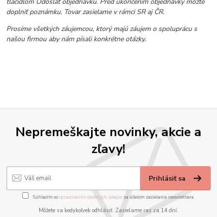
tlačidlom Odoslať objednávku. Pred ukončením objednávky môžte
doplniť poznámku. Tovar zasielame v rámci SR aj ČR.
Prosíme všetkých záujemcou, ktorý majú záujem o spoluprácu s
našou firmou aby nám písali konkrétne otázky.
Nepremeškajte novinky, akcie a
zľavy!
Prihlásiť sa
Súhlasím so
spracovaním osobných údajov
za účelom zasielania newslettera.
Môžete sa kedykoľvek odhlásiť. Zasielame raz za 14 dní.