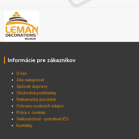
Informácie pre zákazníkov
O nás
Ako nakupovať
Spôsob dopravy
Obchodné podmienky
Reklamačný poriadok
Ochrana osobných údajov
Práca s cookies
Veľkoobchod - potrebné IČO
Kontakty