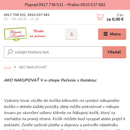
Poprad 0917 736 531 ~ Prešov 0910 537 682
0
ks
0917 736 531, 0910 537 682
za
0,00 €
PO - PIA 08:00 - 15:00
Menu
Hľadať
Úvod
AKO NAKUPOVAŤ
AKO NAKUPOVAŤ V e-shope Pečenie s Kamkou:
Vybraný tovar vložíte do košíka kliknutím na symbol nákupného
košíka v detaile každej položky ďalej môžte pokračovať v nákupe
tovaru po skončení výberu kliknite na Nákupný košík, ktorý sa
nachádza na pravej strane. Košík môžete buď vysypať alebo prejsť k
pokladni. Zvoľte spôsob platby a dopravy a potvrďte objednáku