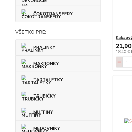
ČOKOTRANSFERY
VŠETKO PRE:
Kakaový
21,90
PRALINKY
18,40 €
MAKRÓNKY
TARTALETKY
TRUBIČKY
MUFFINY
MEDOVNÍKY