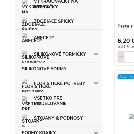
VYKRAJOVAČKY NA
KVETY
ZDOBIACE ŠPIČKY
Pasta z
ABECEDY
6,20 
5,21 €
b
SILIKÓNOVÉ FORMIČKY
SILIKÓNOVÉ FORMY
Novinka
FLORISTICKÉ POTREBY
VŠETKO PRE
MODELOVANIE
STOJANY & PODNOSY
FORMY KRAJKY