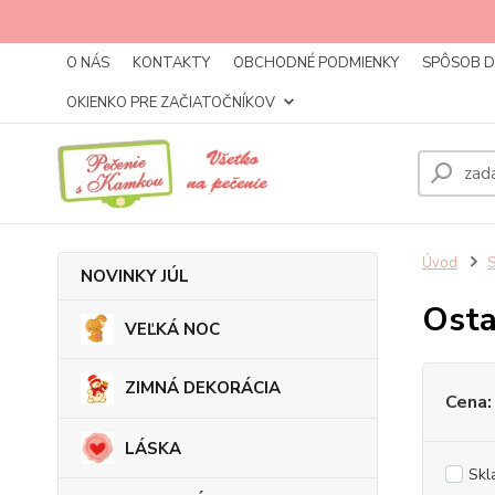
O NÁS
KONTAKTY
OBCHODNÉ PODMIENKY
SPÔSOB 
OKIENKO PRE ZAČIATOČNÍKOV
Úvod
NOVINKY JÚL
Osta
VEĽKÁ NOC
ZIMNÁ DEKORÁCIA
Cena:
LÁSKA
Skl