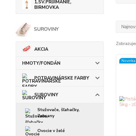
1.SV.PRIJÍMANIE,
BIRMOVKA
Najnov
SUROVINY
Zobrazuje
AKCIA
Novinka
HMOTY/FONDÁN
POTRAVINÁRSKE FARBY
SUROVINY
Stužovače, šľahačky,
Zeesany
Ovocie v želé