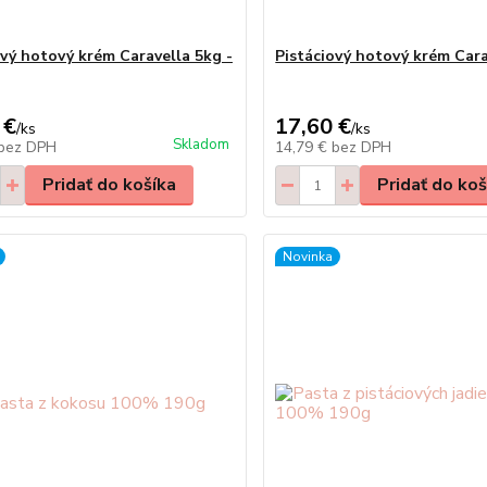
ový hotový krém Caravella 5kg -
Pistáciový hotový krém Cara
 €
17,60 €
/
ks
/
ks
Skladom
bez DPH
14,79 €
bez DPH
Pridať do košíka
Pridať do koš
Novinka