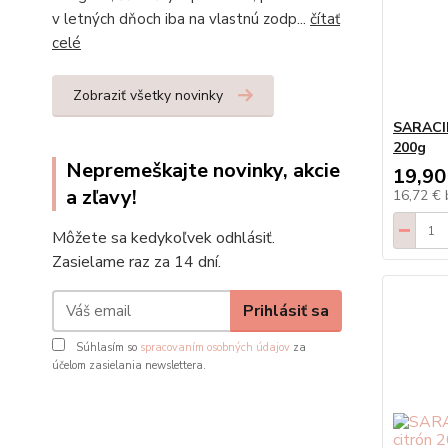
v letných dňoch iba na vlastnú zodp...
čítať
celé
Zobraziť všetky novinky
SARACIN
200g
Nepremeškajte novinky, akcie
19,90
a zľavy!
16,72 €
Môžete sa kedykoľvek odhlásiť.
Zasielame raz za 14 dní.
Prihlásiť sa
Súhlasím so
spracovaním osobných údajov
za
účelom zasielania newslettera.