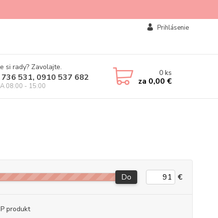
Prihlásenie
e si rady? Zavolajte.
0
ks
 736 531, 0910 537 682
za
0,00 €
IA 08:00 - 15:00
Do
€
P produkt