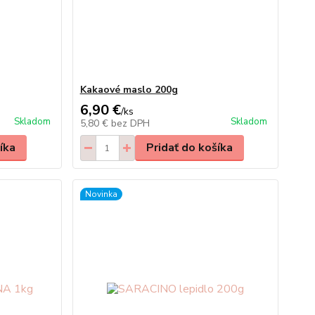
Kakaové maslo 200g
6,90 €
/
ks
Skladom
Skladom
5,80 €
bez DPH
íka
Pridať do košíka
Novinka