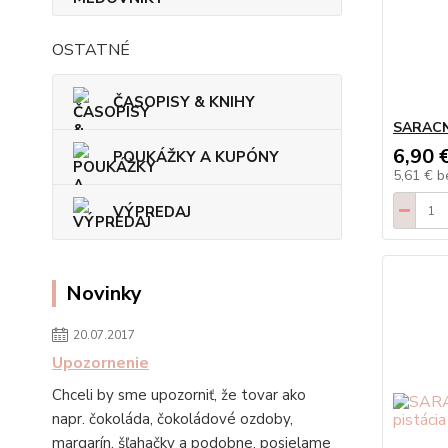
OSTATNÉ
ČASOPISY & KNIHY
SARACN
6,90 
POUKÁŽKY A KUPÓNY
5,61 €
b
VÝPREDAJ
Novinky
20.07.2017
Upozornenie
Chceli by sme upozorniť, že tovar ako
napr. čokoláda, čokoládové ozdoby,
margarín, šľahačky a podobne, posielame