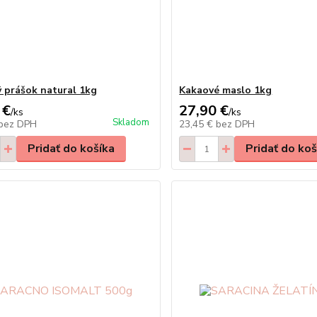
 prášok natural 1kg
Kakaové maslo 1kg
 €
27,90 €
/
ks
/
ks
Skladom
bez DPH
23,45 €
bez DPH
Pridať do košíka
Pridať do koš