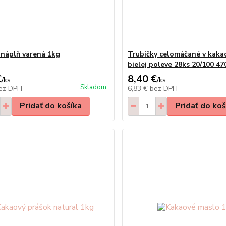
náplň varená 1kg
Trubičky celomáčané v kaka
bielej poleve 28ks 20/100 47
€
8,40 €
/
ks
/
ks
Skladom
ez DPH
6,83 €
bez DPH
Pridať do košíka
Pridať do koš