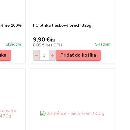
X-fine 100%
FC plnka lieskový orech 325g
9,90 €
/
ks
Skladom
Skladom
8,05 €
bez DPH
íka
Pridať do košíka