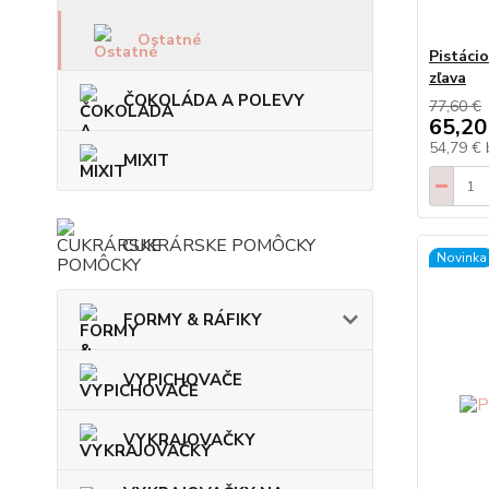
Ostatné
Pistáci
zľava
ČOKOLÁDA A POLEVY
77,60 €
65,20
54,79 €
MIXIT
CUKRÁRSKE POMÔCKY
Novinka
FORMY & RÁFIKY
VYPICHOVAČE
VYKRAJOVAČKY