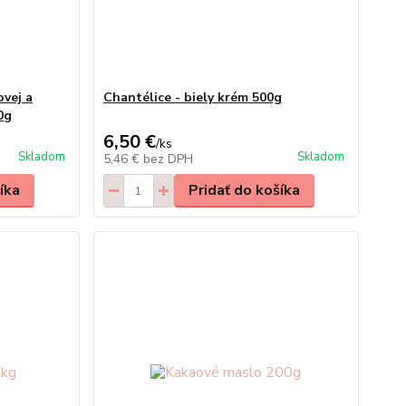
ovej a
Chantélice - biely krém 500g
0g
6,50 €
/
ks
Skladom
Skladom
5,46 €
bez DPH
íka
Pridať do košíka