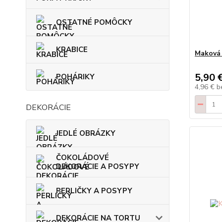
OSTATNÉ POMÔCKY
KRABICE
Maková 
5,90 
POHÁRIKY
4,96 €
b
DEKORÁCIE
JEDLÉ OBRÁZKY
ČOKOLÁDOVÉ
DEKORÁCIE A POSYPY
PERLIČKY A POSYPY
DEKORÁCIE NA TORTU