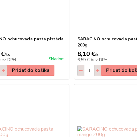
O ochucovacia pasta pistácia
SARACINO ochucovacia past
200g
 €
8,10 €
/
ks
/
ks
Skladom
bez DPH
6,59 €
bez DPH
Pridať do košíka
Pridať do koš