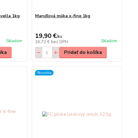
vella 1kg
Mandľová múka x-fine 1kg
19,90 €
/
ks
Skladom
Skladom
16,72 €
bez DPH
íka
Pridať do košíka
Novinka