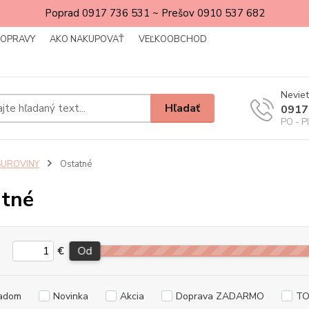
Poprad 0917 736 531 ~ Prešov 0910 537 682
DOPRAVY
AKO NAKUPOVAŤ
VEĽKOOBCHOD
Neviet
Hľadať
0917
PO - P
SUROVINY
Ostatné
tné
€
Od
adom
Novinka
Akcia
Doprava ZADARMO
TO