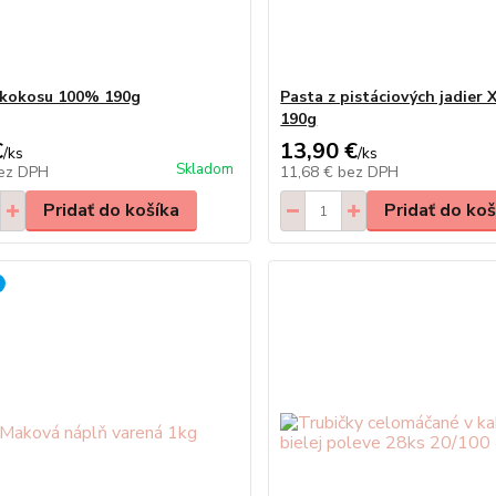
 kokosu 100% 190g
Pasta z pistáciových jadier 
190g
€
13,90 €
/
ks
/
ks
Skladom
ez DPH
11,68 €
bez DPH
Pridať do košíka
Pridať do koš