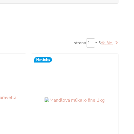
strana
z 3
ďalšie
Novinka