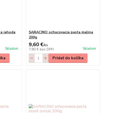
a jahoda
SARACINO ochucovacia pasta malina
200g
9,60 €
/
ks
Skladom
Skladom
7,80 €
bez DPH
íka
Pridať do košíka