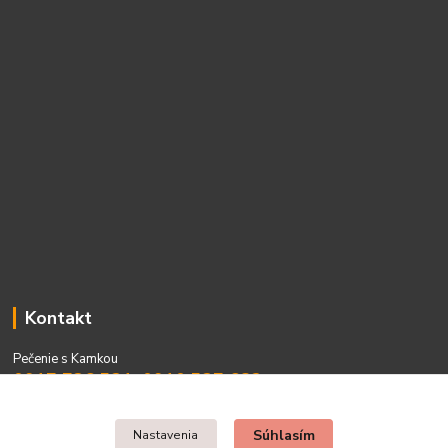
Kontakt
Pečenie s Kamkou
0917 736 531, 0910 537 682
PO - PIA 08:00 - 15:00
Súhlasím
Nastavenia