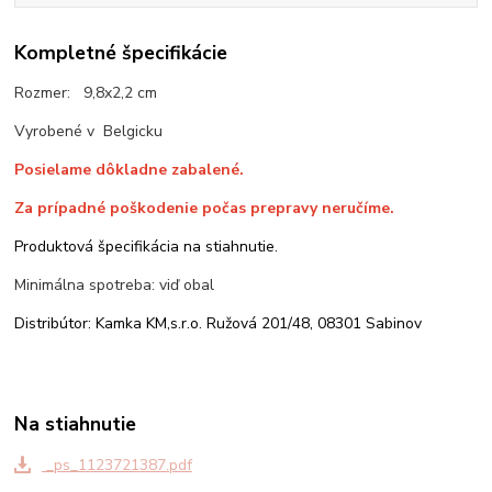
Kompletné špecifikácie
Rozmer: 9,8x2,2 cm
Vyrobené v Belgicku
Posielame dôkladne zabalené.
Za prípadné poškodenie počas prepravy neručíme.
Produktová špecifikácia na stiahnutie.
Minimálna spotreba: viď obal
Distribútor: Kamka KM,s.r.o. Ružová 201/48, 08301 Sabinov
Na stiahnutie
_ps_1123721387.pdf