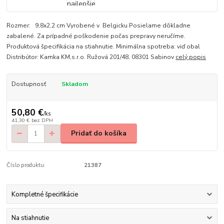
Rozmer: 9,8x2,2 cm Vyrobené v Belgicku Posielame dôkladne
zabalené. Za prípadné poškodenie počas prepravy neručíme.
Produktová špecifikácia na stiahnutie. Minimálna spotreba: viď obal
Distribútor: Kamka KM,s.r.o. Ružová 201/48, 08301 Sabinov
celý popis
Dostupnosť
Skladom
50,80 €
/
ks
41,30 €
bez DPH
Pridať do košíka
Číslo produktu:
21387
Kompletné špecifikácie
Na stiahnutie