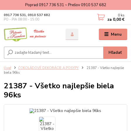
Poprad 0917 736 531 ~ Prešov 0910 537 682
0
ks
0917 736 531, 0910 537 682
za
0,00 €
PO - PIA 08:00 - 15:00
Menu
Hľadať
Úvod
ČOKOLÁDOVÉ DEKORÁCIE A POSYPY
21387 - Všetko najlepšie
biela 96ks
21387 - Všetko najlepšie biela
96ks