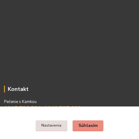
Kontakt
Pečenie s Kamkou
0917 736 531, 0910 537 682
PO - PIA 08:00 - 15:00
Súhlasím
Nastavenia