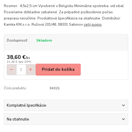
Rozmer: 4,5x2,5 cm Vyrobené v Belgicku Minimálna spotreba: viď obal
Posielame dôkladne zabalené. Za prípadné poškodenie počas
prepravy neručíme. Produktová špecifikácia na stiahnutie. Distribútor:
Kamka KM,s.r.o. Ružová 201/48, 08301 Sabinov
celý popis
Dostupnosť
Skladom
38,60 €
/
ks
31,38 €
bez DPH
Pridať do košíka
Číslo produktu:
34321
Kompletné špecifikácie
Na stiahnutie