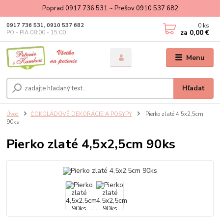
Poprad 0917 736 531 ~ Prešov 0910 537 682
0
ks
0917 736 531, 0910 537 682
za
0,00 €
PO - PIA 08:00 - 15:00
Menu
Hľadať
Úvod
ČOKOLÁDOVÉ DEKORÁCIE A POSYPY
Pierko zlaté 4,5x2,5cm
90ks
Pierko zlaté 4,5x2,5cm 90ks