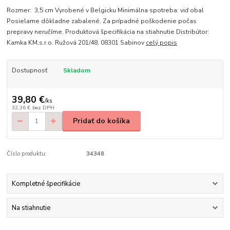
Rozmer: 3,5 cm Vyrobené v Belgicku Minimálna spotreba: viď obal
Posielame dôkladne zabalené. Za prípadné poškodenie počas
prepravy neručíme. Produktová špecifikácia na stiahnutie Distribútor:
Kamka KM,s.r.o. Ružová 201/48, 08301 Sabinov
celý popis
Dostupnosť
Skladom
39,80 €
/
ks
32,36 €
bez DPH
Pridať do košíka
Číslo produktu:
34348
Kompletné špecifikácie
Na stiahnutie