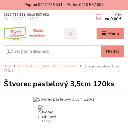
Poprad 0917 736 531 ~ Prešov 0910 537 682
0
ks
0917 736 531, 0910 537 682
za
0,00 €
PO - PIA 08:00 - 15:00
Menu
Hľadať
Úvod
ČOKOLÁDOVÉ DEKORÁCIE A POSYPY
Štvorec pastelový 3,5cm
120ks
Štvorec pastelový 3,5cm 120ks