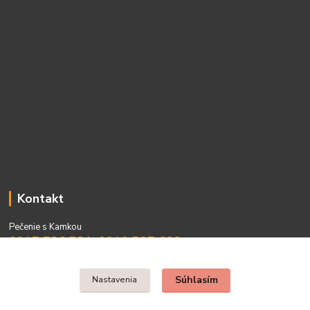
Kontakt
Pečenie s Kamkou
0917 736 531, 0910 537 682
PO - PIA 08:00 - 15:00
Súhlasím
Nastavenia