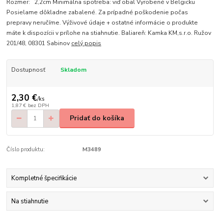
Rozmer: 2,2cm Minimálna spotreba: viď obal Vyrobené v Belgicku
Posielame dôkladne zabalené. Za prípadné poškodenie počas
prepravy neručíme. Výživové údaje + ostatné informácie o produkte
máte k dispozícii v prílohe na stiahnutie. Baliareň: Kamka KM,s.r.o. Ružov
201/48, 08301 Sabinov
celý popis
Dostupnosť
Skladom
2,30 €
/
ks
1,87 €
bez DPH
Pridať do košíka
Číslo produktu:
M3489
Kompletné špecifikácie
Na stiahnutie