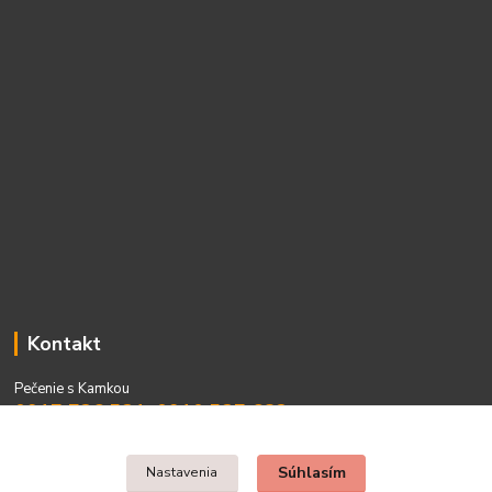
Kontakt
Pečenie s Kamkou
0917 736 531, 0910 537 682
PO - PIA 08:00 - 15:00
Súhlasím
Nastavenia