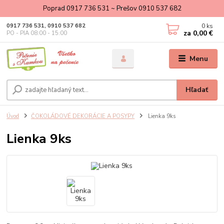
Poprad 0917 736 531 ~ Prešov 0910 537 682
0
ks
0917 736 531, 0910 537 682
za
0,00 €
PO - PIA 08:00 - 15:00
Menu
Hľadať
Úvod
ČOKOLÁDOVÉ DEKORÁCIE A POSYPY
Lienka 9ks
Lienka 9ks