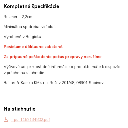
Kompletné špecifikácie
Rozmer: 2,2cm
Minimálna spotreba: viď obal
Vyrobené v Belgicku
Posielame dôkladne zabalené.
Za prípadné poškodenie počas prepravy neručíme.
Výživové údaje + ostatné informácie o produkte máte k dispozícii
v prílohe na stiahnutie.
Baliareň: Kamka KM,s.r.o. Ružov 201/48, 08301 Sabinov
Na stiahnutie
_ps_1162134802.pdf