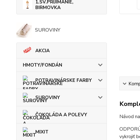
1.SV.PRIJÍMANIE,
BIRMOVKA
SUROVINY
AKCIA
HMOTY/FONDÁN
POTRAVINÁRSKE FARBY
Kompl
SUROVINY
Komple
ČOKOLÁDA A POLEVY
Návod na 
ODPORÚČA
MIXIT
vykrojiť 