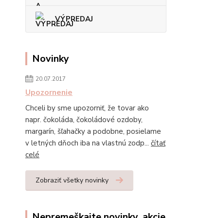
VÝPREDAJ
Novinky
20.07.2017
Upozornenie
Chceli by sme upozorniť, že tovar ako
napr. čokoláda, čokoládové ozdoby,
margarín, šľahačky a podobne, posielame
v letných dňoch iba na vlastnú zodp...
čítať
celé
Zobraziť všetky novinky
Nepremeškajte novinky, akcie