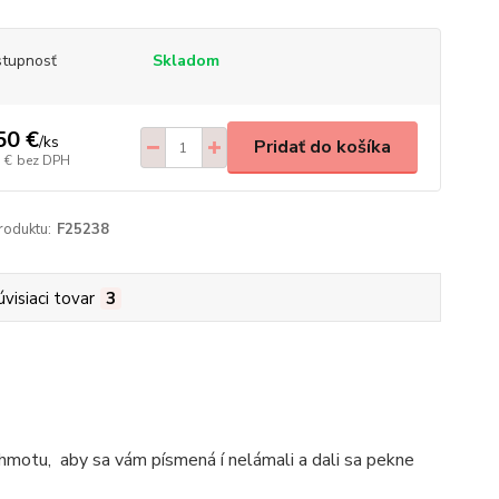
tupnosť
Skladom
50 €
/
ks
Pridať do košíka
 €
bez DPH
roduktu:
F25238
úvisiaci tovar
3
otu, aby sa vám písmená í nelámali a dali sa pekne