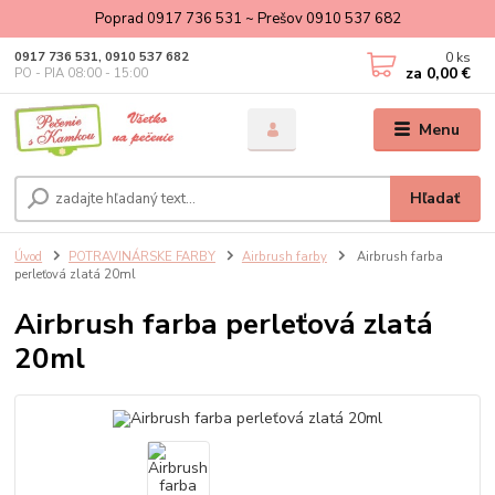
Poprad 0917 736 531 ~ Prešov 0910 537 682
0
ks
0917 736 531, 0910 537 682
za
0,00 €
PO - PIA 08:00 - 15:00
Menu
Hľadať
Úvod
POTRAVINÁRSKE FARBY
Airbrush farby
Airbrush farba
perleťová zlatá 20ml
Airbrush farba perleťová zlatá
20ml