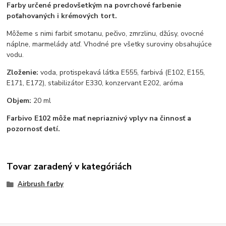
Farby určené predovšetkým na povrchové farbenie
poťahovaných i krémových tort.
Môžeme s nimi farbiť smotanu, pečivo, zmrzlinu, džúsy, ovocné
náplne, marmelády atď. Vhodné pre všetky suroviny obsahujúce
vodu.
Zloženie:
voda, protispekavá látka E555, farbivá (E102, E155,
E171, E172), stabilizátor E330, konzervant E202, aróma
Objem:
20 ml
Farbivo E102 môže mať nepriaznivý vplyv na činnosť a
pozornosť detí.
Tovar zaradený v kategóriách
Airbrush farby