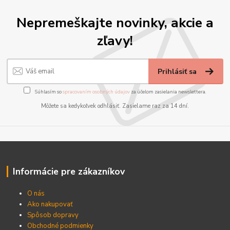
Nepremeškajte novinky, akcie a
zľavy!
Prihlásiť sa
Súhlasím so
spracovaním osobných údajov
za účelom zasielania newslettera.
Môžete sa kedykoľvek odhlásiť. Zasielame raz za 14 dní.
Informácie pre zákazníkov
O nás
Ako nakupovať
Spôsob dopravy
Obchodné podmienky