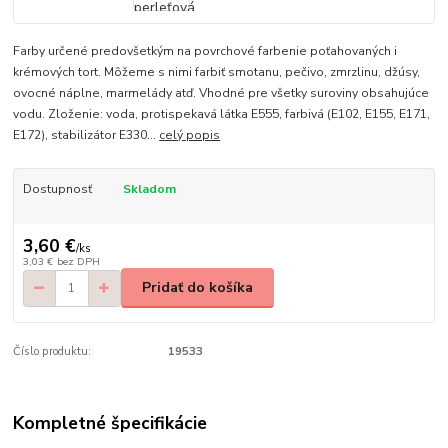
Farby určené predovšetkým na povrchové farbenie poťahovaných i
krémových tort. Môžeme s nimi farbiť smotanu, pečivo, zmrzlinu, džúsy,
ovocné náplne, marmelády atď. Vhodné pre všetky suroviny obsahujúce
vodu. Zloženie: voda, protispekavá látka E555, farbivá (E102, E155, E171,
E172), stabilizátor E330...
celý popis
Dostupnosť
Skladom
3,60 €
/
ks
3,03 €
bez DPH
Pridať do košíka
Číslo produktu:
19533
Kompletné špecifikácie