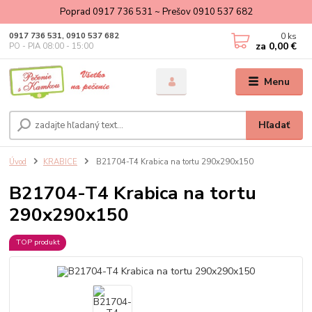
Poprad 0917 736 531 ~ Prešov 0910 537 682
0
ks
0917 736 531, 0910 537 682
za
0,00 €
PO - PIA 08:00 - 15:00
Menu
Hľadať
Úvod
KRABICE
B21704-T4 Krabica na tortu 290x290x150
B21704-T4 Krabica na tortu
290x290x150
TOP produkt