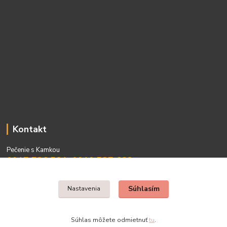
Kontakt
Pečenie s Kamkou
0917 736 531, 0910 537 682
PO - PIA 08:00 - 15:00
Súhlasím
Nastavenia
Súhlas môžete odmietnuť
tu
.