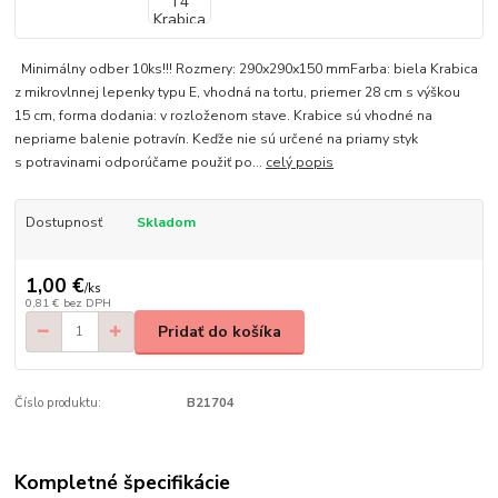
Minimálny odber 10ks!!! Rozmery: 290x290x150 mmFarba: biela Krabica
z mikrovlnnej lepenky typu E, vhodná na tortu, priemer 28 cm s výškou
15 cm, forma dodania: v rozloženom stave. Krabice sú vhodné na
nepriame balenie potravín. Keďže nie sú určené na priamy styk
s potravinami odporúčame použiť po...
celý popis
Dostupnosť
Skladom
1,00 €
/
ks
0,81 €
bez DPH
Pridať do košíka
Číslo produktu:
B21704
Kompletné špecifikácie