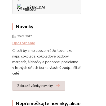
VÝPREDAJ
Novinky
20.07.2017
Upozornenie
Chceli by sme upozorniť, že tovar ako
napr. čokoláda, čokoládové ozdoby,
margarín, šľahačky a podobne, posielame
v letných dňoch iba na vlastnú zodp...
čítať
celé
Zobraziť všetky novinky
Nepremeškajte novinky, akcie