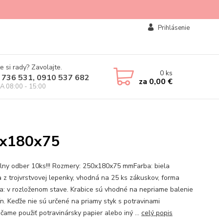
Prihlásenie
e si rady? Zavolajte.
0
ks
 736 531, 0910 537 682
za
0,00 €
IA 08:00 - 15:00
0x180x75
lny odber 10ks!!! Rozmery: 250x180x75 mmFarba: biela
a z trojvrstvovej lepenky, vhodná na 25 ks zákuskov, forma
a: v rozloženom stave. Krabice sú vhodné na nepriame balenie
ín. Keďže nie sú určené na priamy styk s potravinami
čame použiť potravinársky papier alebo iný ...
celý popis