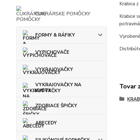
Krabica z
CUKRÁRSKE POMÔCKY
Krabice s
potraviná
FORMY & RÁFIKY
Vyrobené
Distribú
VYPICHOVAČE
VYKRAJOVAČKY
VYKRAJOVAČKY NA
Tovar 
KVETY
KRAB
ZDOBIACE ŠPIČKY
ABECEDY
SILIKÓNOVÉ FORMIČKY