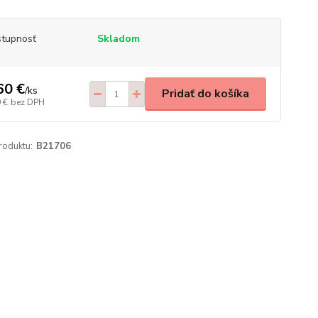
tupnosť
Skladom
60 €
/
ks
Pridať do košíka
 €
bez DPH
roduktu:
B21706