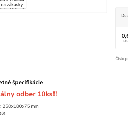
Dos
0,
0,49
Číslo p
tné špecifikácie
álny odber 10ks!!!
:
250x180x75 mm
ela