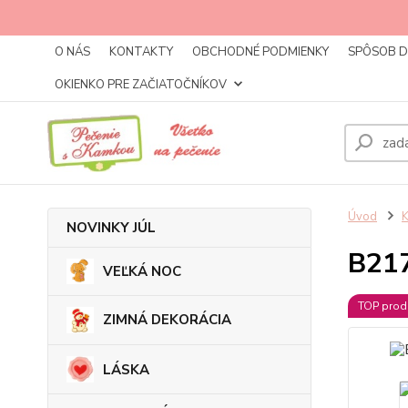
O NÁS
KONTAKTY
OBCHODNÉ PODMIENKY
SPÔSOB 
OKIENKO PRE ZAČIATOČNÍKOV
Úvod
NOVINKY JÚL
B217
VEĽKÁ NOC
TOP prod
ZIMNÁ DEKORÁCIA
LÁSKA