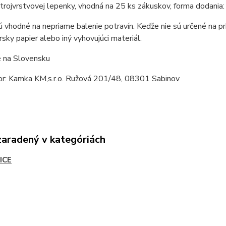
 trojvrstvovej lepenky, vhodná na 25 ks zákuskov, forma dodania
ú vhodné na nepriame balenie potravín. Keďže nie sú určené na p
rsky papier alebo iný vyhovujúci materiál.
 na Slovensku
tor: Kamka KM,s.r.o. Ružová 201/48, 08301 Sabinov
zaradený v kategóriách
ICE