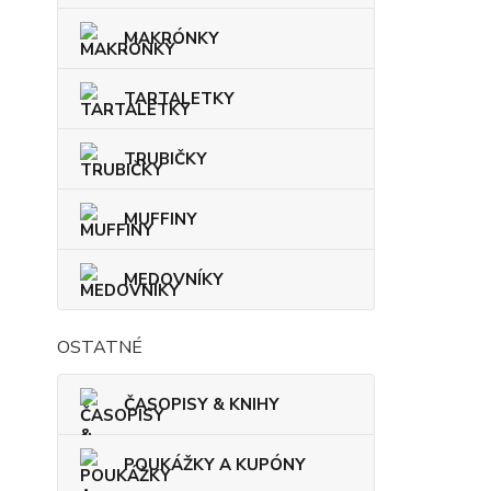
MAKRÓNKY
TARTALETKY
TRUBIČKY
MUFFINY
MEDOVNÍKY
OSTATNÉ
ČASOPISY & KNIHY
POUKÁŽKY A KUPÓNY