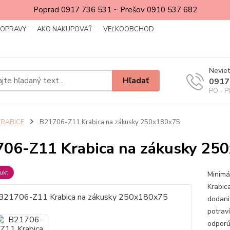
Poprad 0917 736 531 ~ Prešov 0910 537 682
DOPRAVY
AKO NAKUPOVAŤ
VEĽKOOBCHOD
Neviet
Hľadať
0917
PO - P
KRABICE
B21706-Z11 Krabica na zákusky 250x180x75
06-Z11 Krabica na zákusky 25
ukt
Minimá
Krabic
dodani
potrav
odporú