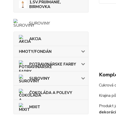
1.SV.PRIJÍMANIE,
BIRMOVKA
SUROVINY
AKCIA
HMOTY/FONDÁN
POTRAVINÁRSKE FARBY
Komple
SUROVINY
Cukrová 
ČOKOLÁDA A POLEVY
Krajina p
Produkt j
MIXIT
dekoráci