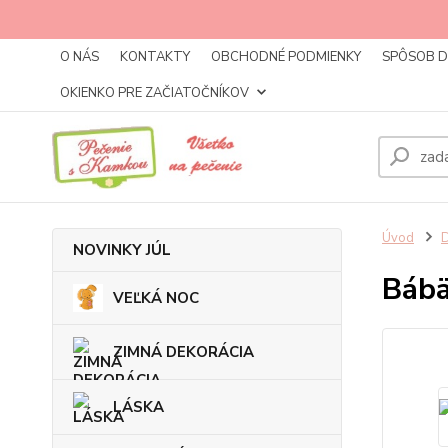
O NÁS
KONTAKTY
OBCHODNÉ PODMIENKY
SPÔSOB 
OKIENKO PRE ZAČIATOČNÍKOV
Úvod
NOVINKY JÚL
Bábä
VEĽKÁ NOC
ZIMNÁ DEKORÁCIA
LÁSKA