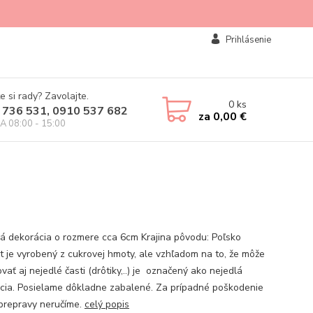
Prihlásenie
e si rady? Zavolajte.
0
ks
 736 531, 0910 537 682
za
0,00 €
IA 08:00 - 15:00
á dekorácia o rozmere cca 6cm Krajina pôvodu: Poľsko
t je vyrobený z cukrovej hmoty, ale vzhľadom na to, že môže
ať aj nejedlé časti (drôtiky,..) je označený ako nejedlá
cia. Posielame dôkladne zabalené. Za prípadné poškodenie
prepravy neručíme.
celý popis