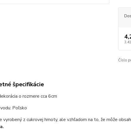
Dos
4,
3,41
Číslo p
tné špecifikácie
dekorácia o rozmere cca 6cm
ôvodu: Poľsko
e vyrobený z cukrovej hmoty, ale vzhľadom na to, že môže obsahov
a.