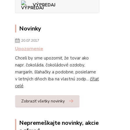
VÝPREDAJ
Novinky
20.07.2017
Upozornenie
Chceli by sme upozorniť, že tovar ako
napr. čokoláda, čokoládové ozdoby,
margarín, šľahačky a podobne, posielame
v letných dňoch iba na vlastnú zodp...
čítať
celé
Zobraziť všetky novinky
Nepremeškajte novinky, akcie