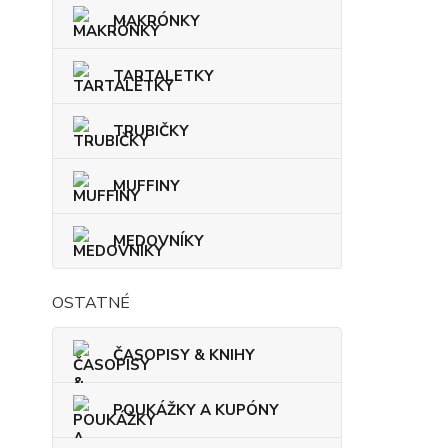
MAKRÓNKY
TARTALETKY
TRUBIČKY
MUFFINY
MEDOVNÍKY
OSTATNÉ
ČASOPISY & KNIHY
POUKÁŽKY A KUPÓNY