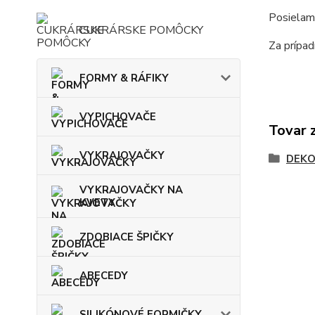
Posielam
CUKRÁRSKE POMÔCKY
Za prípa
FORMY & RÁFIKY
VYPICHOVAČE
Tovar 
VYKRAJOVAČKY
DEKO
VYKRAJOVAČKY NA
KVETY
ZDOBIACE ŠPIČKY
ABECEDY
SILIKÓNOVÉ FORMIČKY