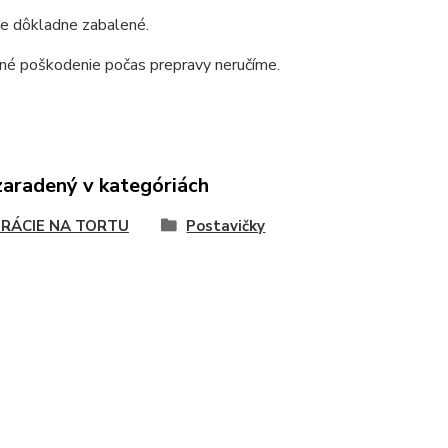
e dôkladne zabalené.
dné poškodenie počas prepravy neručíme.
zaradený v kategóriách
RÁCIE NA TORTU
Postavičky