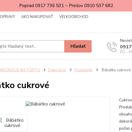
Poprad 0917 736 531 ~ Prešov 0910 537 682
DOPRAVY
AKO NAKUPOVAŤ
VEĽKOOBCHOD
Neviet
Hľadať
0917
PO - P
DEKORÁCIE NA TORTU
Dekorácie
Postavičky
Bábätko cukrové
tko cukrové
Cukrov
Produk
obsahov
dekorá
počas 