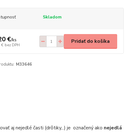
tupnosť
Skladom
20 €
/
ks
Pridať do košíka
 €
bez DPH
roduktu:
M33646
ať aj nejedlé časti (drôtiky,..) je označený ako
nejedlá