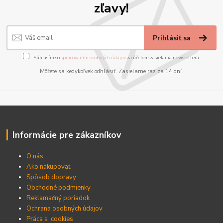
zľavy!
Prihlásiť sa
Súhlasím so
spracovaním osobných údajov
za účelom zasielania newslettera.
Môžete sa kedykoľvek odhlásiť. Zasielame raz za 14 dní.
Informácie pre zákazníkov
O nás
Ako nakupovať
Spôsob dopravy
Obchodné podmienky
Reklamačný poriadok
Ochrana osobných údajov
Práca s cookies