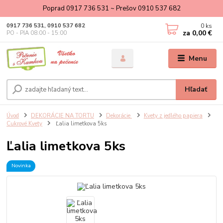
Poprad 0917 736 531 ~ Prešov 0910 537 682
0
ks
0917 736 531, 0910 537 682
za
0,00 €
PO - PIA 08:00 - 15:00
Menu
Hľadať
Úvod
DEKORÁCIE NA TORTU
Dekorácie
Kvety z jedlého papiera
Cukrové Kvety
Ľalia limetkova 5ks
Ľalia limetkova 5ks
Novinka