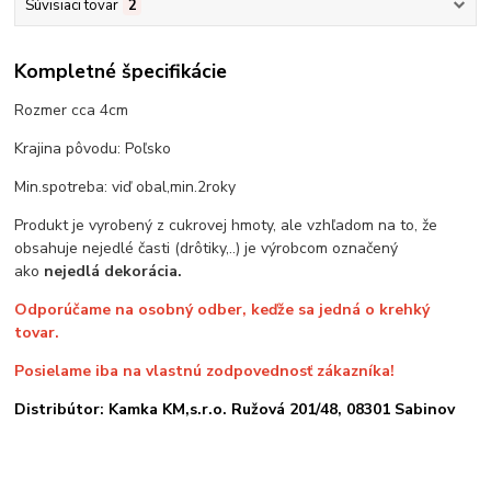
Súvisiaci tovar
2
Kompletné špecifikácie
Rozmer cca 4cm
Krajina pôvodu: Poľsko
Min.spotreba: viď obal,min.2roky
Produkt je vyrobený z cukrovej hmoty, ale vzhľadom na to, že
obsahuje nejedlé časti (drôtiky,..) je výrobcom označený
ako
nejedlá dekorácia.
Odporúčame na osobný odber, keďže sa jedná o krehký
tovar.
Posielame iba na vlastnú zodpovednosť zákazníka!
Distribútor: Kamka KM,s.r.o. Ružová 201/48, 08301 Sabinov