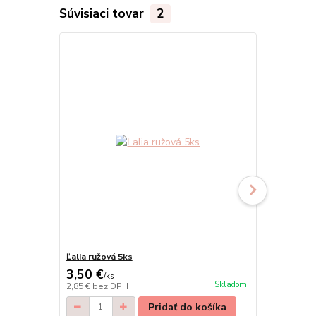
Súvisiaci tovar
2
Novinka
Ľalia ružová 5ks
Ľalia lososo
3,50 €
3,50 €
/
ks
/
ks
Skladom
2,85 €
bez DPH
2,85 €
bez D
Pridať do košíka