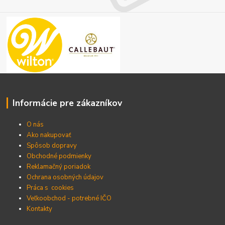
Informácie pre zákazníkov
O nás
Ako nakupovať
Spôsob dopravy
Obchodné podmienky
Reklamačný poriadok
Ochrana osobných údajov
Práca s cookies
Veľkoobchod - potrebné IČO
Kontakty