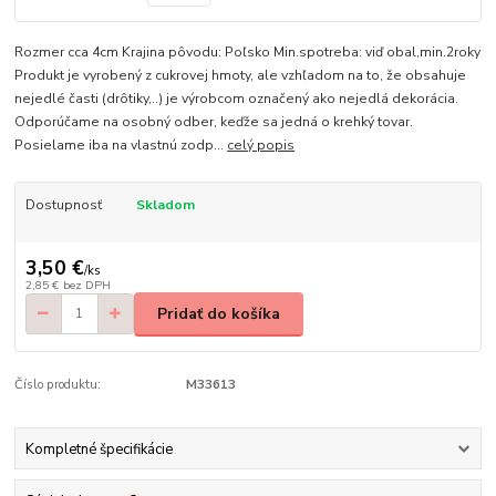
Rozmer cca 4cm Krajina pôvodu: Poľsko Min.spotreba: viď obal,min.2roky
Produkt je vyrobený z cukrovej hmoty, ale vzhľadom na to, že obsahuje
nejedlé časti (drôtiky,..) je výrobcom označený ako nejedlá dekorácia.
Odporúčame na osobný odber, keďže sa jedná o krehký tovar.
Posielame iba na vlastnú zodp...
celý popis
Dostupnosť
Skladom
3,50 €
/
ks
2,85 €
bez DPH
Pridať do košíka
Číslo produktu:
M33613
Kompletné špecifikácie