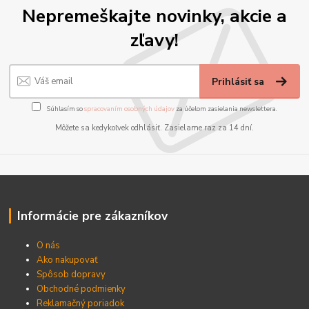
Nepremeškajte novinky, akcie a
zľavy!
Prihlásiť sa
Súhlasím so
spracovaním osobných údajov
za účelom zasielania newslettera.
Môžete sa kedykoľvek odhlásiť. Zasielame raz za 14 dní.
Informácie pre zákazníkov
O nás
Ako nakupovať
Spôsob dopravy
Obchodné podmienky
Reklamačný poriadok