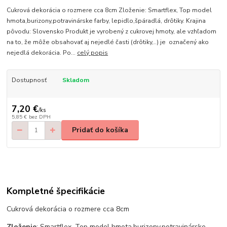
Cukrová dekorácia o rozmere cca 8cm Zloženie: Smartflex, Top model
hmota,burizony,potravinárske farby, lepidlo,špáradlá, drôtiky. Krajina
pôvodu: Slovensko Produkt je vyrobený z cukrovej hmoty, ale vzhľadom
na to, že môže obsahovať aj nejedlé časti (drôtiky,..) je označený ako
nejedlá dekorácia. Po...
celý popis
Dostupnosť
Skladom
7,20 €
/
ks
5,85 €
bez DPH
Pridať do košíka
Kompletné špecifikácie
Cukrová dekorácia o rozmere cca 8cm
Zloženie
: Smartflex, Top model hmota,burizony,potravinárske