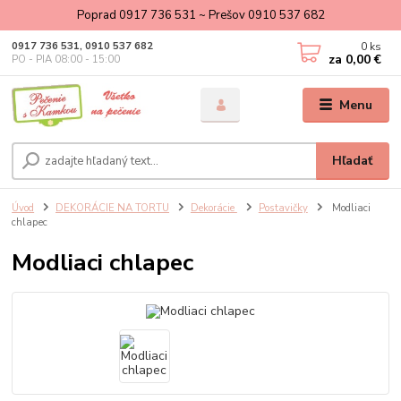
Poprad 0917 736 531 ~ Prešov 0910 537 682
0
ks
0917 736 531, 0910 537 682
za
0,00 €
PO - PIA 08:00 - 15:00
Menu
Hľadať
Úvod
DEKORÁCIE NA TORTU
Dekorácie
Postavičky
Modliaci
chlapec
Modliaci chlapec