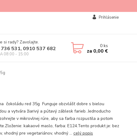
Prihlásenie
e si rady? Zavolajte.
0
ks
 736 531, 0910 537 682
za
0,00 €
IA 08:00 - 15:00
35g
na čokoládu red 35g Funguje obzvlášť dobre s bielou
dou a vytvára žiarivý a pútavý záblesk farieb. Jednoducho
zohrejte v mikrovlnej rúre, aby sa farba rozpustila a potom
ite.Zloženie: kakaové maslo, farba: E124.Tento produkt je: bez
v, vhodný pre vegetariánov, vhodný ...
celý popis