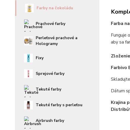
Farby na čokoládu
Komple
Farba n
Prachové farby
Funguje o
Perleťové prachové a
aby sa fa
Hologramy
Zloženie
Fixy
Farbivo 
Sprejové farby
Skladujte
Tekuté farby
Dátum sp
Krajina 
Tekuté farby s perleťou
Distribú
Airbrush farby