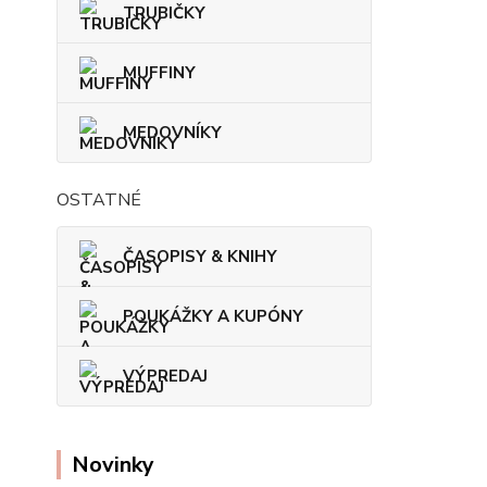
TRUBIČKY
MUFFINY
MEDOVNÍKY
OSTATNÉ
ČASOPISY & KNIHY
POUKÁŽKY A KUPÓNY
VÝPREDAJ
Novinky