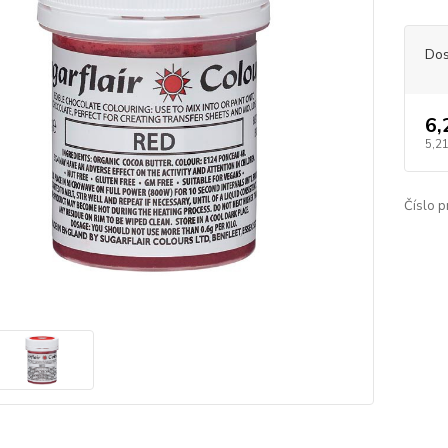
Dos
6,
5,21
Číslo p