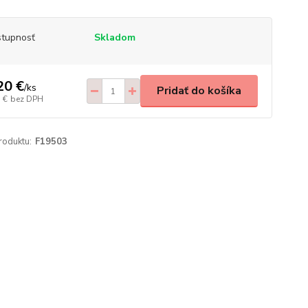
tupnosť
Skladom
20 €
/
ks
Pridať do košíka
 €
bez DPH
roduktu:
F19503