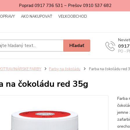
Poprad 0917 736 531 ~ Prešov 0910 537 682
DOPRAVY
AKO NAKUPOVAŤ
VEĽKOOBCHOD
Neviet
Hľadať
0917
PO - P
POTRAVINÁRSKE FARBY
Farby na čokoládu
Farba na čokoládu red 
a na čokoládu red 35g
Farba 
čokolá
jemne 
zafarb
orecho