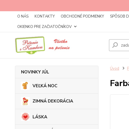
O NÁS
KONTAKTY
OBCHODNÉ PODMIENKY
SPÔSOB 
OKIENKO PRE ZAČIATOČNÍKOV
Úvod
NOVINKY JÚL
Farb
VEĽKÁ NOC
ZIMNÁ DEKORÁCIA
LÁSKA