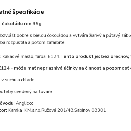
tné špecifikácie
a čokoládu red 35g
bzvlášť dobre s bielou čokoládou a vytvára žiarivý a pútavý záble
rba rozpustila a potom zafarbite.
:
kakaové maslo, farba: E124.
Tento produkt je: bez orechov,
E124 - môže mať nepriaznivé účinky na činnosť a pozornosť 
 v suchu a chlade
oteby uvedený na tovare
pôvodu:
Anglicko
tor:
Kamka KM,s.r.o.Ružová 201/48,Sabinov 08301