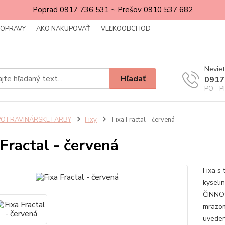
Poprad 0917 736 531 ~ Prešov 0910 537 682
DOPRAVY
AKO NAKUPOVAŤ
VEĽKOOBCHOD
Neviet
Hľadať
0917
PO - P
POTRAVINÁRSKE FARBY
Fixy
Fixa Fractal - červená
 Fractal - červená
Fixa s
kyseli
ČINNOS
mrazom
uveden