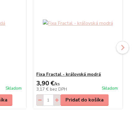
Fixa Fractal - kráľovská modrá
Vo
3,90 €
4,
/
ks
Skladom
Skladom
3,17 €
bez DPH
3,
šíka
Pridať do košíka