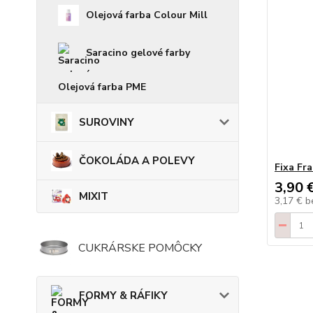
Olejová farba Colour Mill
Saracino gelové farby
Olejová farba PME
SUROVINY
ČOKOLÁDA A POLEVY
Fixa Fra
3,90 
MIXIT
3,17 €
b
CUKRÁRSKE POMÔCKY
FORMY & RÁFIKY