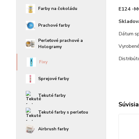
Farby na čokoládu
E124 -M
Skladov
Prachové farby
Dátum sp
Perleťové prachové a
Vyrobené
Hologramy
Distribú
Fixy
Sprejové farby
Tekuté farby
Súvisia
Tekuté farby s perleťou
Airbrush farby