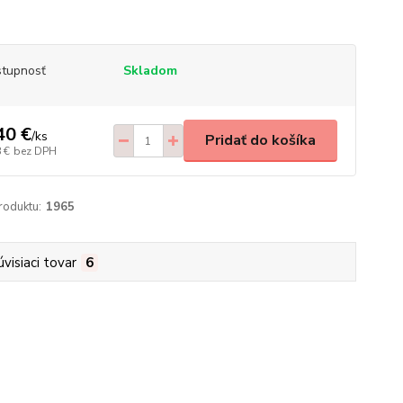
tupnosť
Skladom
40 €
/
ks
Pridať do košíka
 €
bez DPH
roduktu:
1965
úvisiaci tovar
6