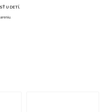
Ť U DETÍ.
areniu.