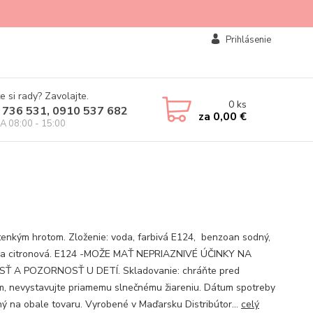
Prihlásenie
e si rady? Zavolajte.
0
ks
 736 531, 0910 537 682
za
0,00 €
IA 08:00 - 15:00
 tenkým hrotom. Zloženie: voda, farbivá E124, benzoan sodný,
na citronová. E124 -MOŽE MAŤ NEPRIAZNIVÉ ÚČINKY NA
Ť A POZORNOSŤ U DETÍ. Skladovanie: chráňte pred
, nevystavujte priamemu slnečnému žiareniu. Dátum spotreby
ý na obale tovaru. Vyrobené v Maďarsku Distribútor...
celý