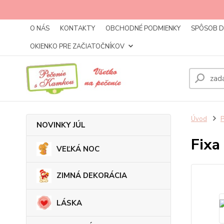
O NÁS
KONTAKTY
OBCHODNÉ PODMIENKY
SPÔSOB 
OKIENKO PRE ZAČIATOČNÍKOV
Úvod
NOVINKY JÚL
Fixa
VEĽKÁ NOC
ZIMNÁ DEKORÁCIA
LÁSKA