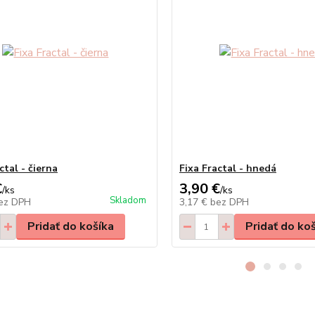
ctal - čierna
Fixa Fractal - hnedá
€
3,90 €
/
ks
/
ks
Skladom
ez DPH
3,17 €
bez DPH
Pridať do košíka
Pridať do ko