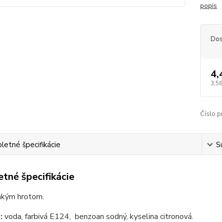
popis
Dos
4,
3,58
Číslo p
etné špecifikácie
S
tné špecifikácie
enkým hrotom.
:
voda, farbivá E124, benzoan sodný, kyselina citronová.