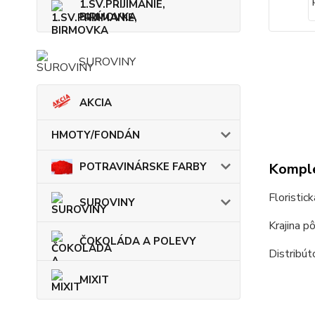
1.SV.PRIJÍMANIE,
BIRMOVKA
SUROVINY
AKCIA
HMOTY/FONDÁN
Komple
POTRAVINÁRSKE FARBY
Floristic
SUROVINY
Krajina p
ČOKOLÁDA A POLEVY
Distribú
MIXIT