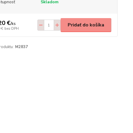
tupnosť
Skladom
20 €
/
ks
Pridať do košíka
 €
bez DPH
roduktu:
M2837