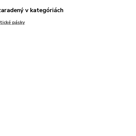
zaradený v kategóriách
stické pásky