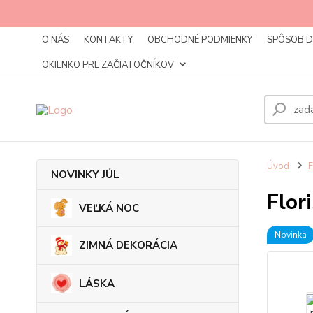
O NÁS
KONTAKTY
OBCHODNÉ PODMIENKY
SPÔSOB 
OKIENKO PRE ZAČIATOČNÍKOV
Úvod
NOVINKY JÚL
Flor
VEĽKÁ NOC
Novinka
ZIMNÁ DEKORÁCIA
LÁSKA