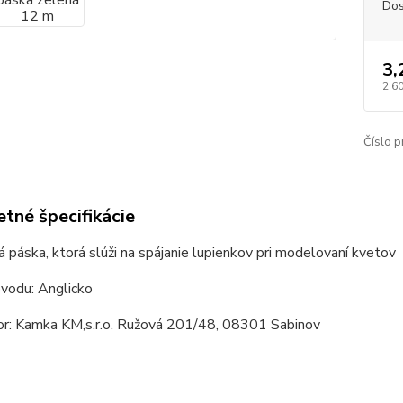
Dos
3,
2,60
Číslo p
tné špecifikácie
ká páska, ktorá slúži na spájanie lupienkov pri modelovaní kvetov
ôvodu: Anglicko
tor: Kamka KM,s.r.o. Ružová 201/48, 08301 Sabinov