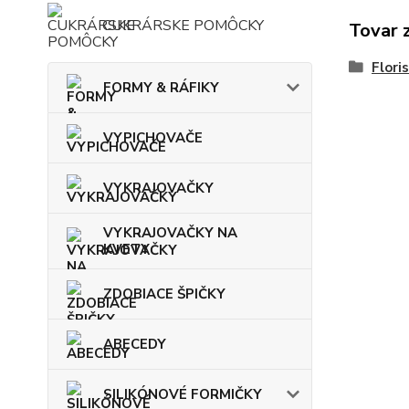
CUKRÁRSKE POMÔCKY
Tovar 
Flori
FORMY & RÁFIKY
VYPICHOVAČE
VYKRAJOVAČKY
VYKRAJOVAČKY NA
KVETY
ZDOBIACE ŠPIČKY
ABECEDY
SILIKÓNOVÉ FORMIČKY