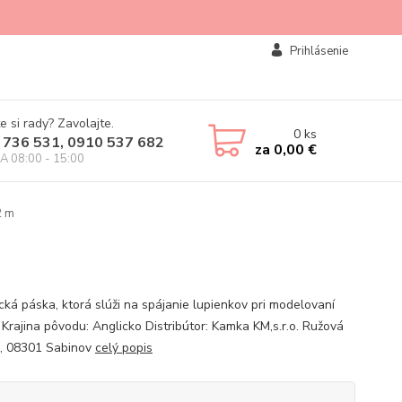
Prihlásenie
e si rady? Zavolajte.
0
ks
 736 531, 0910 537 682
za
0,00 €
IA 08:00 - 15:00
2 m
ická páska, ktorá slúži na spájanie lupienkov pri modelovaní
 Krajina pôvodu: Anglicko Distribútor: Kamka KM,s.r.o. Ružová
, 08301 Sabinov
celý popis