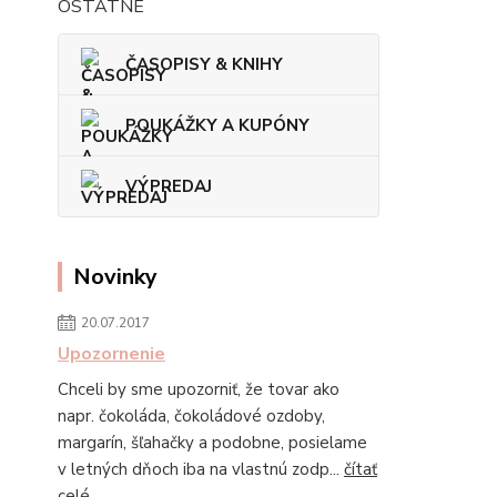
OSTATNÉ
ČASOPISY & KNIHY
POUKÁŽKY A KUPÓNY
VÝPREDAJ
Novinky
20.07.2017
Upozornenie
Chceli by sme upozorniť, že tovar ako
napr. čokoláda, čokoládové ozdoby,
margarín, šľahačky a podobne, posielame
v letných dňoch iba na vlastnú zodp...
čítať
celé