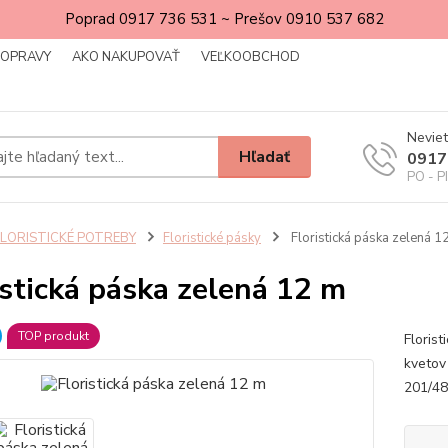
Poprad 0917 736 531 ~ Prešov 0910 537 682
DOPRAVY
AKO NAKUPOVAŤ
VEĽKOOBCHOD
Neviet
Hľadať
0917
PO - P
FLORISTICKÉ POTREBY
Floristické pásky
Floristická páska zelená 1
istická páska zelená 12 m
TOP produkt
Florist
kvetov
201/48