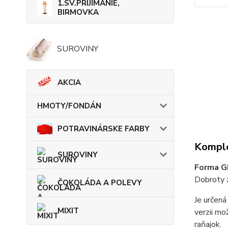
1.SV.PRIJÍMANIE,
BIRMOVKA
SUROVINY
AKCIA
HMOTY/FONDÁN
POTRAVINÁRSKE FARBY
Komple
SUROVINY
Forma GR
Dobroty z
ČOKOLÁDA A POLEVY
Je určená
MIXIT
verzii mo
raňajok.