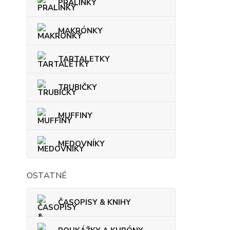
PRALINKY
MAKRÓNKY
TARTALETKY
TRUBIČKY
MUFFINY
MEDOVNÍKY
OSTATNÉ
ČASOPISY & KNIHY