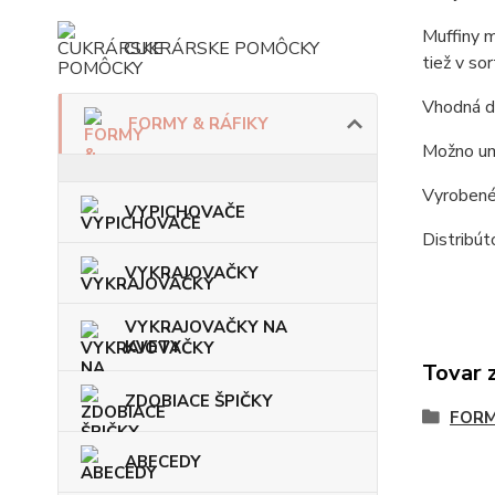
Muffiny m
CUKRÁRSKE POMÔCKY
tiež v so
Vhodná do
FORMY & RÁFIKY
Možno um
Vyrobené
VYPICHOVAČE
Distribú
VYKRAJOVAČKY
VYKRAJOVAČKY NA
KVETY
Tovar 
ZDOBIACE ŠPIČKY
FORM
ABECEDY