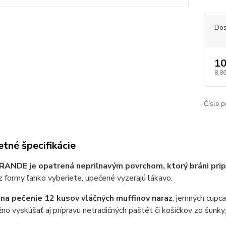
Dos
10
8,86
Číslo p
tné špecifikácie
ANDE je opatrená nepriľnavým povrchom, ktorý bráni prip
 formy ľahko vyberiete, upečené vyzerajú lákavo.
na pečenie 12 kusov vláčných muffinov naraz
, jemných cupca
žno vyskúšať aj prípravu netradičných paštét či košíčkov zo šunky