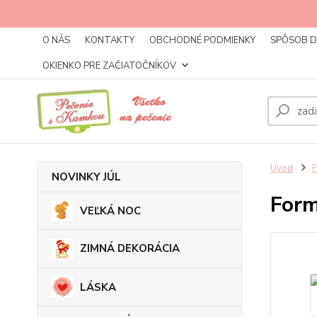
O NÁS
KONTAKTY
OBCHODNÉ PODMIENKY
SPÔSOB 
OKIENKO PRE ZAČIATOČNÍKOV
Úvod
NOVINKY JÚL
Form
VEĽKÁ NOC
ZIMNÁ DEKORÁCIA
LÁSKA