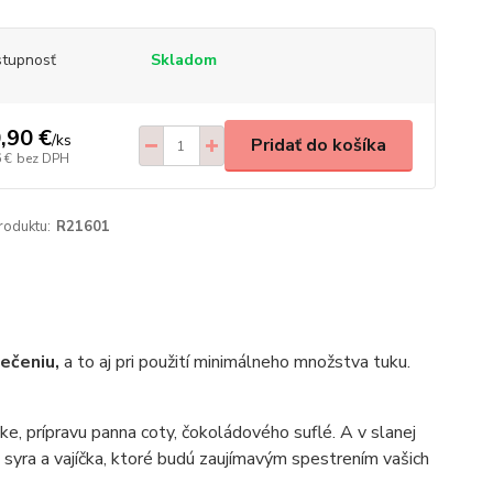
tupnosť
Skladom
,90 €
/
ks
Pridať do košíka
 €
bez DPH
roduktu:
R21601
ečeniu,
a to aj pri použití minimálneho množstva tuku.
ke, prípravu panna coty, čokoládového suflé. A v slanej
, syra a vajíčka, ktoré budú zaujímavým spestrením vašich