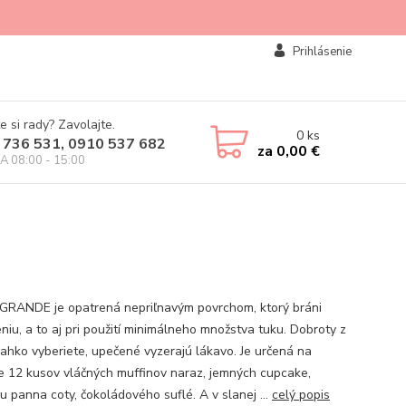
Prihlásenie
e si rady? Zavolajte.
0
ks
 736 531, 0910 537 682
za
0,00 €
IA 08:00 - 15:00
GRANDE je opatrená nepriľnavým povrchom, ktorý bráni
niu, a to aj pri použití minimálneho množstva tuku. Dobroty z
ľahko vyberiete, upečené vyzerajú lákavo. Je určená na
e 12 kusov vláčných muffinov naraz, jemných cupcake,
u panna coty, čokoládového suflé. A v slanej ...
celý popis