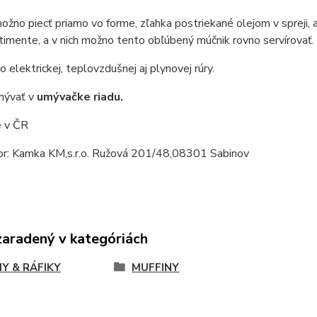
ožno piecť priamo vo forme, zľahka postriekané olejom v spreji,
rtimente, a v nich možno tento obľúbený múčnik rovno servírovať.
 elektrickej, teplovzdušnej aj plynovej rúry.
ývať v
umývačke riadu.
 v ČR
tor: Kamka KM,s.r.o. Ružová 201/48,08301 Sabinov
zaradený v kategóriách
Y & RÁFIKY
MUFFINY