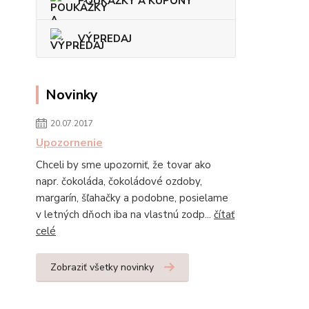
POUKÁŽKY A KUPÓNY
VÝPREDAJ
Novinky
20.07.2017
Upozornenie
Chceli by sme upozorniť, že tovar ako
napr. čokoláda, čokoládové ozdoby,
margarín, šľahačky a podobne, posielame
v letných dňoch iba na vlastnú zodp...
čítať
celé
Zobraziť všetky novinky