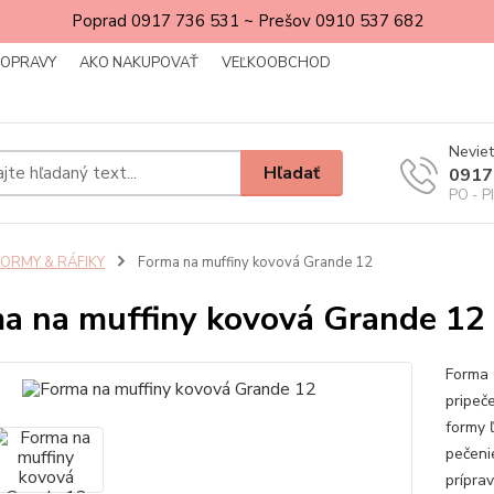
Poprad 0917 736 531 ~ Prešov 0910 537 682
DOPRAVY
AKO NAKUPOVAŤ
VEĽKOOBCHOD
Neviet
Hľadať
0917
PO - P
FORMY & RÁFIKY
Forma na muffiny kovová Grande 12
a na muffiny kovová Grande 12
Forma 
pripeče
formy 
pečeni
príprav