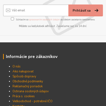
Prihlásiť sa
Súhlasím so
spracovaním osobných údajov
za účelom zasielania newslettera.
Môžete sa kedykoľvek odhlásiť. Zasielame raz za 14 dní.
Informácie pre zákazníkov
O nás
Ako nakupovať
Spôsob dopravy
Obchodné podmienky
Reklamačný poriadok
Ochrana osobných údajov
Práca s cookies
Veľkoobchod - potrebné IČO