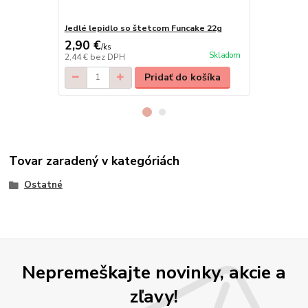
Jedlé lepidlo so štetcom Funcake 22g
Lepidlo 60g
2,90 €
2,90 €
/
ks
/
ks
Skladom
2,44 €
bez DPH
2,44 €
bez D
Pridať do košíka
Tovar zaradený v kategóriách
Ostatné
Nepremeškajte novinky, akcie a
zľavy!