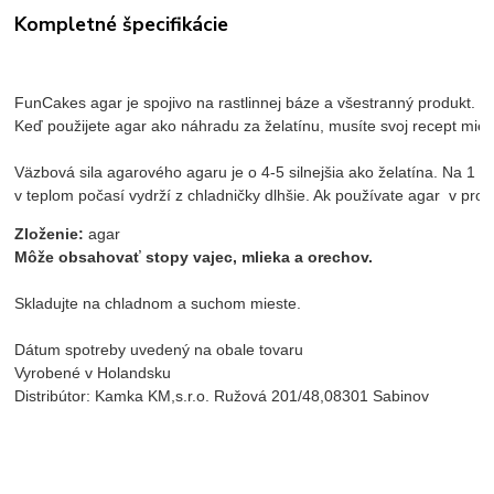
Kompletné špecifikácie
FunCakes agar je spojivo na rastlinnej báze a všestranný produkt. D
Keď použijete agar ako náhradu za želatínu, musíte svoj recept mier
Väzbová sila agarového agaru je o 4-5 silnejšia ako želatína. Na 1 li
v teplom počasí vydrží z chladničky dlhšie. Ak používate agar  v pro
Zloženie:
 agar 
Môže obsahovať stopy vajec, mlieka a orechov.
Skladujte na chladnom a suchom mieste.
Dátum spotreby uvedený na obale tovaru
Vyrobené v Holandsku
Distribútor: Kamka KM,s.r.o. Ružová 201/48,08301 Sabinov