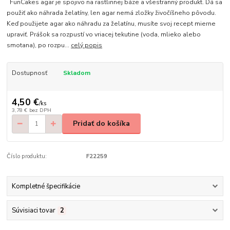
FunCakes agar je spojivo na rastlinnej báze a všestranný produkt. Dá sa
použiť ako náhrada želatíny, len agar nemá zložky živočíšneho pôvodu.
Keď použijete agar ako náhradu za želatínu, musíte svoj recept mierne
upraviť. Prášok sa rozpustí vo vriacej tekutine (voda, mlieko alebo
smotana), po rozpu...
celý popis
Dostupnosť
Skladom
4,50 €
/
ks
3,78 €
bez DPH
Pridať do košíka
Číslo produktu:
F22259
Kompletné špecifikácie
Súvisiaci tovar
2