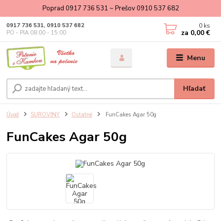
Poprad 0917 736 531 ~ Prešov 0910 537 682
0
ks
0917 736 531, 0910 537 682
za
0,00 €
PO - PIA 08:00 - 15:00
Menu
Hľadať
Úvod
SUROVINY
Ostatné
FunCakes Agar 50g
FunCakes Agar 50g