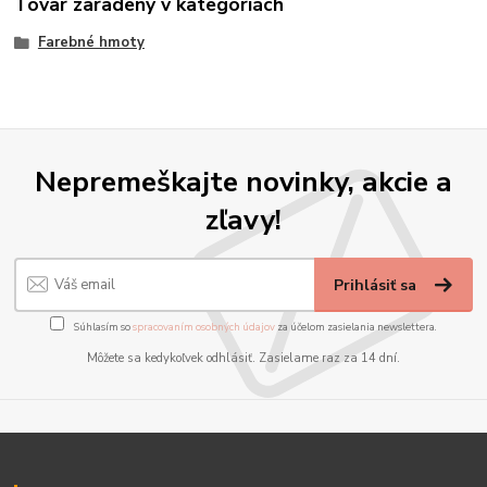
Tovar zaradený v kategóriách
Farebné hmoty
Nepremeškajte novinky, akcie a
zľavy!
Prihlásiť sa
Súhlasím so
spracovaním osobných údajov
za účelom zasielania newslettera.
Môžete sa kedykoľvek odhlásiť. Zasielame raz za 14 dní.