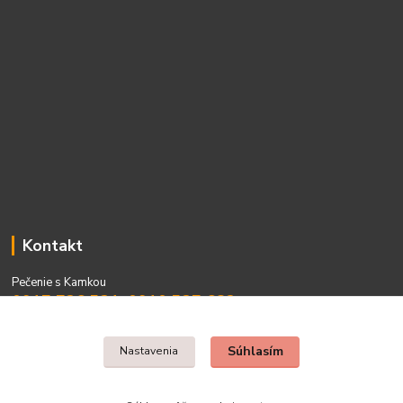
Kontakt
Pečenie s Kamkou
0917 736 531, 0910 537 682
PO - PIA 08:00 - 15:00
Súhlasím
Nastavenia