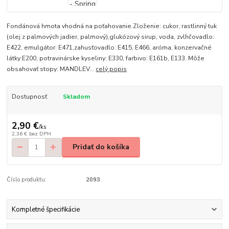
Fondánová hmota vhodná na poťahovanie.Zloženie: cukor, rastlinný tuk
(olej z palmových jadier, palmový),glukózový sirup, voda, zvlhčovadlo:
E422, emulgátor: E471,zahusťovadlo: E415, E466, aróma, konzervačné
látky:E200, potravinárske kyseliny: E330, farbivo: E161b, E133. Môže
obsahovať stopy: MANDLEV...
celý popis
Dostupnosť
Skladom
2,90 €
/
ks
2,36 €
bez DPH
Pridať do košíka
Číslo produktu:
2093
Kompletné špecifikácie