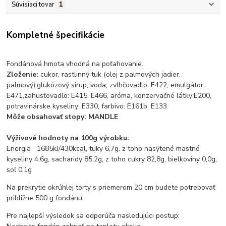
Súvisiaci tovar
1
Kompletné špecifikácie
Fondánová hmota vhodná na poťahovanie.
Zloženie:
cukor, rastlinný tuk (olej z palmových jadier,
palmový),glukózový sirup, voda, zvlhčovadlo: E422, emulgátor:
E471,zahusťovadlo: E415, E466, aróma, konzervačné látky:E200,
potravinárske kyseliny: E330, farbivo: E161b, E133.
Môže obsahovať stopy: MANDLE
Výživové hodnoty na 100g výrobku:
Energia 1685kJ/430kcal, tuky 6,7g, z toho nasýtené mastné
kyseliny 4,6g, sacharidy 85,2g, z toho cukry 82,8g, bielkoviny 0,0g,
soľ 0,1g
Na prekrytie okrúhlej torty s priemerom 20 cm budete potrebovať
približne 500 g fondánu.
Pre najlepší výsledok sa odporúča nasledujúci postup: