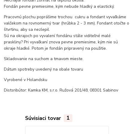
Nechajte fondán zohriať na teplotu okolia.
Fondán pevne premiesime, kým nebude hladký a elastický.
Pracovnú plochu poprášime trochou cukru a fondant vyvaľkáme
valčekom na rovnomerný tvar (hrúbka 2 - 3 mm). Fondant otočte o
štvrtinu, aby sa nezlepil.
Sú na okrajoch po vyvalení fondánu stále viditeľné malé
praskliny? Pri vyvaľkaní znova pevne premiesime, kým nie sú
okraje hladké. Potom je fondán pripravený na použitie.
Skladovanie na suchom a tmavom mieste.
Dátum spotreby uvedený na obale tovaru
Vyrobené v Holandsku
Distsribútor: Kamka KM, s.r.o. Ružová 201/48, 08301 Sabinov
Súvisiaci tovar
1