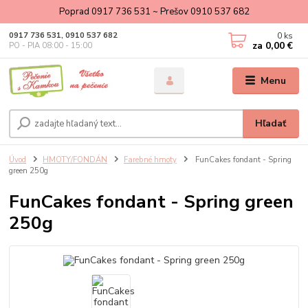
Poprad 0917 736 531 ~ Prešov 0910 537 682
0
ks
0917 736 531, 0910 537 682
za
0,00 €
PO - PIA 08:00 - 15:00
Menu
Hľadať
Úvod
HMOTY/FONDÁN
Farebné hmoty
FunCakes fondant - Spring
green 250g
FunCakes fondant - Spring green
250g