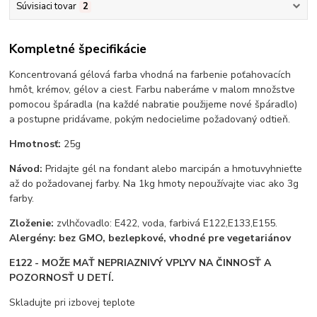
Súvisiaci tovar
2
Kompletné špecifikácie
Koncentrovaná gélová farba vhodná na farbenie poťahovacích
hmôt, krémov, gélov a ciest. Farbu naberáme v malom množstve
pomocou špáradla (na každé nabratie použijeme nové špáradlo)
a postupne pridávame, pokým nedocielime požadovaný odtieň.
Hmotnosť:
25g
Návod:
Pridajte gél na fondant alebo marcipán a hmotuvyhnieťte
až do požadovanej farby. Na 1kg hmoty nepoužívajte viac ako 3g
farby.
Zloženie:
zvlhčovadlo: E422, voda, farbivá E122,E133,E155.
Alergény: bez GMO, bezlepkové, vhodné pre vegetariánov
E122 - MOŽE MAŤ NEPRIAZNIVÝ VPLYV NA ČINNOSŤ A
POZORNOSŤ U DETÍ.
Skladujte pri izbovej teplote