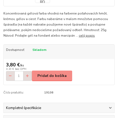
Koncentrovaná gélová farba vhodná na farbenie poťahovacích hmôt,
krémov, gélov a ciest. Farbu naberáme v malom množstve pomocou
špáradla (na každé nabratie použijeme nové špáradlo) a postupne
pridávame, pokým nedocielime požadovaný odtieň. Hmotnosť: 25g
Návod: Pridajte gél na fondant alebo marcipán ...
celý popis
Dostupnosť
Skladom
3,80 €
/
ks
3,19 €
bez DPH
Pridať do košíka
Číslo produktu:
19106
Kompletné špecifikácie