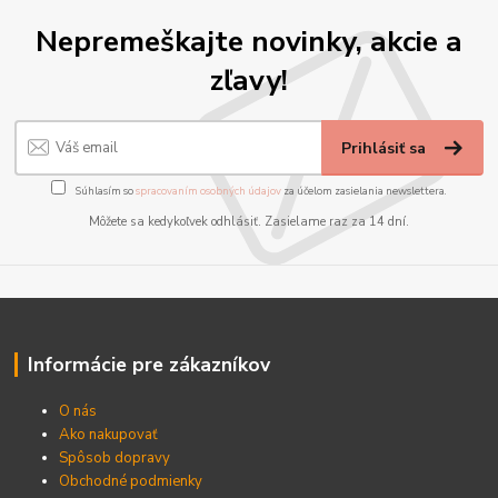
Nepremeškajte novinky, akcie a
zľavy!
Prihlásiť sa
Súhlasím so
spracovaním osobných údajov
za účelom zasielania newslettera.
Môžete sa kedykoľvek odhlásiť. Zasielame raz za 14 dní.
Informácie pre zákazníkov
O nás
Ako nakupovať
Spôsob dopravy
Obchodné podmienky