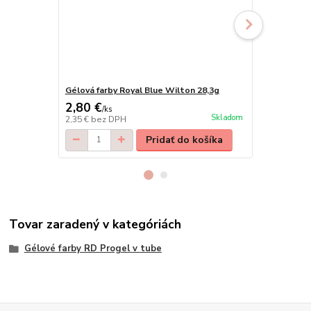
Gélová farby Royal Blue Wilton 28,3g
FunCakes fo
2,80 €
2,90 €
/
ks
/
ks
Skladom
2,35 €
bez DPH
2,36 €
bez D
Pridať do košíka
Tovar zaradený v kategóriách
Gélové farby RD Progel v tube