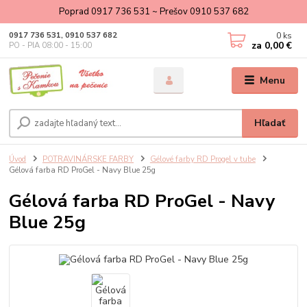
Poprad 0917 736 531 ~ Prešov 0910 537 682
0
ks
0917 736 531, 0910 537 682
za
0,00 €
PO - PIA 08:00 - 15:00
Menu
Hľadať
Úvod
POTRAVINÁRSKE FARBY
Gélové farby RD Progel v tube
Gélová farba RD ProGel - Navy Blue 25g
Gélová farba RD ProGel - Navy
Blue 25g