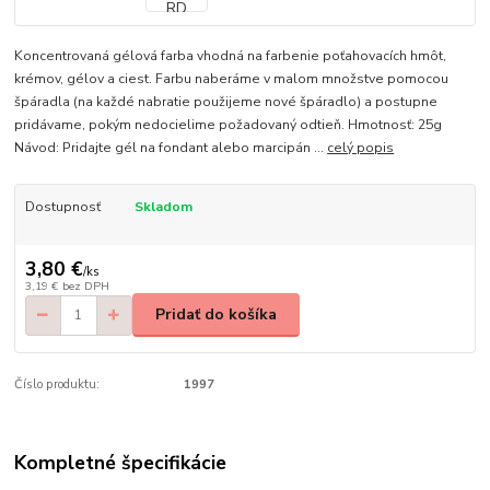
Koncentrovaná gélová farba vhodná na farbenie poťahovacích hmôt,
krémov, gélov a ciest. Farbu naberáme v malom množstve pomocou
špáradla (na každé nabratie použijeme nové špáradlo) a postupne
pridávame, pokým nedocielime požadovaný odtieň. Hmotnosť: 25g
Návod: Pridajte gél na fondant alebo marcipán ...
celý popis
Dostupnosť
Skladom
3,80 €
/
ks
3,19 €
bez DPH
Pridať do košíka
Číslo produktu:
1997
Kompletné špecifikácie