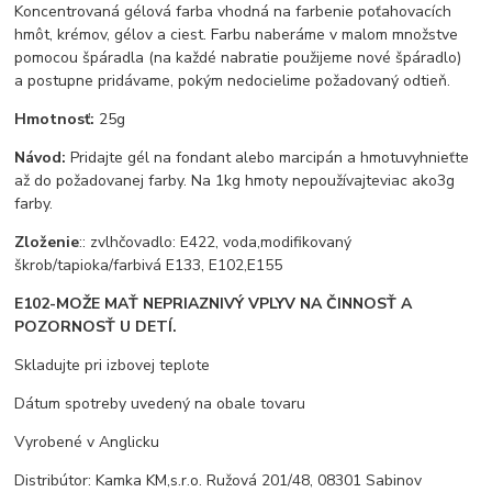
Koncentrovaná gélová farba vhodná na farbenie poťahovacích
hmôt, krémov, gélov a ciest. Farbu naberáme v malom množstve
pomocou špáradla (na každé nabratie použijeme nové špáradlo)
a postupne pridávame, pokým nedocielime požadovaný odtieň.
Hmotnosť:
25g
Návod:
Pridajte gél na fondant alebo marcipán a hmotuvyhnieťte
až do požadovanej farby. Na 1kg hmoty nepoužívajteviac ako3g
farby.
Zloženie
:: zvlhčovadlo: E422, voda,modifikovaný
škrob/tapioka/farbivá E133, E102,E155
E102-MOŽE MAŤ NEPRIAZNIVÝ VPLYV NA ČINNOSŤ A
POZORNOSŤ U DETÍ.
Skladujte pri izbovej teplote
Dátum spotreby uvedený na obale tovaru
Vyrobené v Anglicku
Distribútor: Kamka KM,s.r.o. Ružová 201/48, 08301 Sabinov