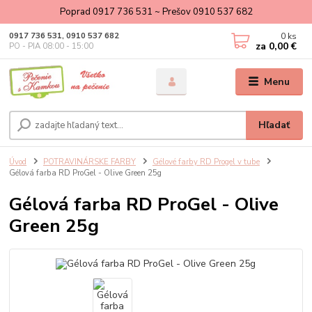
Poprad 0917 736 531 ~ Prešov 0910 537 682
0
ks
0917 736 531, 0910 537 682
za
0,00 €
PO - PIA 08:00 - 15:00
Menu
Hľadať
Úvod
POTRAVINÁRSKE FARBY
Gélové farby RD Progel v tube
Gélová farba RD ProGel - Olive Green 25g
Gélová farba RD ProGel - Olive
Green 25g