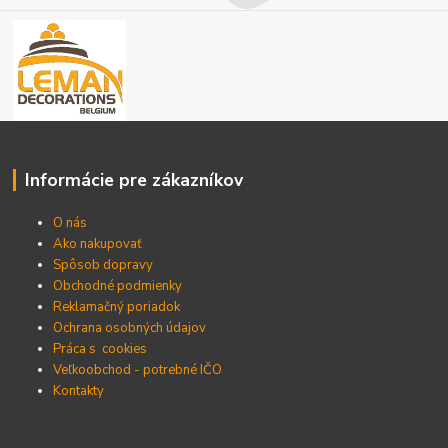
Informácie pre zákazníkov
O nás
Ako nakupovať
Spôsob dopravy
Obchodné podmienky
Reklamačný poriadok
Ochrana osobných údajov
Práca s cookies
Veľkoobchod - potrebné IČO
Kontakty