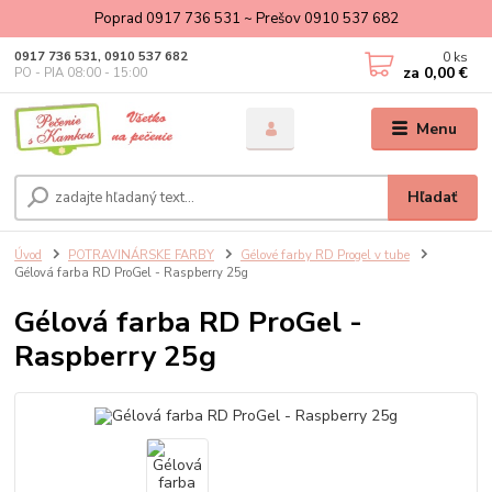
Poprad 0917 736 531 ~ Prešov 0910 537 682
0
ks
0917 736 531, 0910 537 682
za
0,00 €
PO - PIA 08:00 - 15:00
Menu
Hľadať
Úvod
POTRAVINÁRSKE FARBY
Gélové farby RD Progel v tube
Gélová farba RD ProGel - Raspberry 25g
Gélová farba RD ProGel -
Raspberry 25g