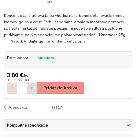
Koncentrovaná gélová farba vhodná na farbenie poťahovacích hmôt,
krémov, gélov a ciest. Farbu naberáme v malom množstve pomocou
špáradla (na každé nabratie použijeme nové špáradlo) a postupne
pridávame, pokým nedocielime požadovaný odtieň. Hmotnosť: 25g
Návod: Pridajte gél na fondan...
celý popis
Dostupnosť
Skladom
3,80 €
/
ks
3,19 €
bez DPH
Pridať do košíka
Číslo produktu:
19117
Kompletné špecifikácie