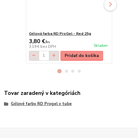
Gélová farba RD ProGel - Red 25g
Gélová farb
3,80 €
3,80 €
/
ks
/
ks
Skladom
3,19 €
bez DPH
3,19 €
bez D
Pridať do košíka
Tovar zaradený v kategóriách
Gélové farby RD Progel v tube