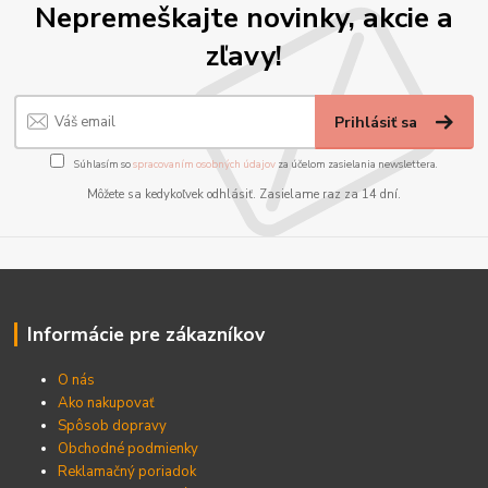
Nepremeškajte novinky, akcie a
zľavy!
Prihlásiť sa
Súhlasím so
spracovaním osobných údajov
za účelom zasielania newslettera.
Môžete sa kedykoľvek odhlásiť. Zasielame raz za 14 dní.
Informácie pre zákazníkov
O nás
Ako nakupovať
Spôsob dopravy
Obchodné podmienky
Reklamačný poriadok