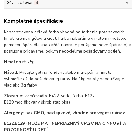
Súvisiaci tovar
4
Kompletné špecifikácie
Koncentrovaná gélová farba vhodná na farbenie poťahovacích
hmôt, krémov, gélov a ciest. Farbu naberáme v malom množstve
pomocou špáradla (na každé nabratie použijeme nové špáradlo) a
postupne pridávame, pokým nedocielime požadovaný odtieň.
Hmotnosť:
25g
Návod:
Pridajte gél na fondant alebo marcipán a hmotu
vyhnieťte až do požadovanej farby. Na 1kg hmoty nepoužívajte
viac ako 3g farby.
Zloženie:
zvlhčovadlo: E422, voda, farba: E122,
E129,modifikovaný škrob (tapioka).
Alergény: bez GMO, bezlepkové, vhodné pre vegetariánov
E122,E129 -M
OŽE MAŤ NEPRIAZNIVÝ VPLYV NA ČINNOSŤ A
POZORNOSŤ U DETÍ.