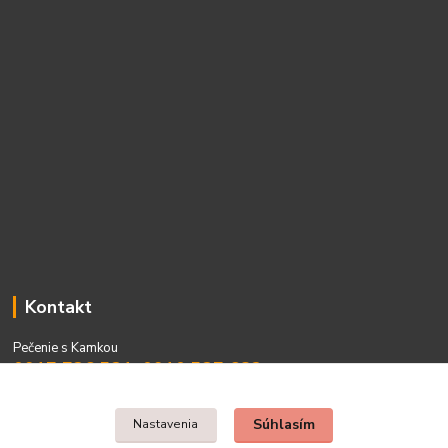
Kontakt
Pečenie s Kamkou
0917 736 531, 0910 537 682
PO - PIA 08:00 - 15:00
Súhlasím
Nastavenia