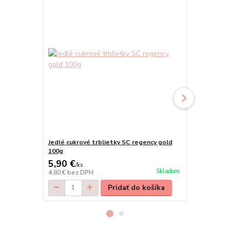
Jedlé cukrové trblietky SC regency gold
Trblietky v
100g
10g
5,90 €
8,90 €
/
ks
/
ks
Skladom
4,80 €
bez DPH
7,48 €
bez D
Pridať do košíka