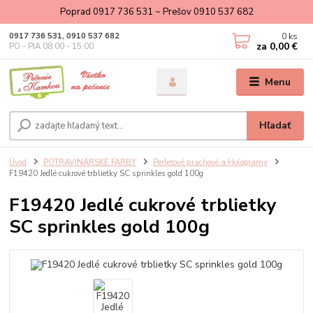
Poprad 0917 736 531 ~ Prešov 0910 537 682
0
ks
0917 736 531, 0910 537 682
za
0,00 €
PO - PIA 08:00 - 15:00
Menu
Hľadať
Úvod
POTRAVINÁRSKE FARBY
Perleťové prachové a Hologramy
F19420 Jedlé cukrové trblietky SC sprinkles gold 100g
F19420 Jedlé cukrové trblietky
SC sprinkles gold 100g