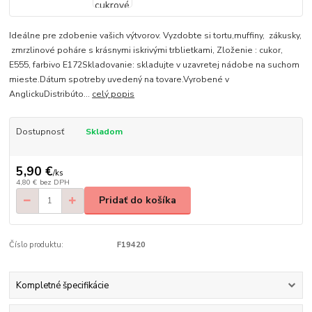
Ideálne pre zdobenie vašich výtvorov. Vyzdobte si tortu,muffiny, zákusky,
zmrzlinové poháre s krásnymi iskrivými trblietkami, Zloženie : cukor,
E555, farbivo E172Skladovanie: skladujte v uzavretej nádobe na suchom
mieste.Dátum spotreby uvedený na tovare.Vyrobené v
AnglickuDistribúto...
celý popis
Dostupnosť
Skladom
5,90 €
/
ks
4,80 €
bez DPH
Pridať do košíka
Číslo produktu:
F19420
Kompletné špecifikácie