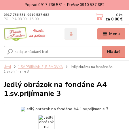
Poprad 0917 736 531 ~ Prešov 0910 537 682
0
ks
0917 736 531, 0910 537 682
za
0,00 €
PO - PIA 08:00 - 15:00
Menu
Hľadať
Úvod
1.SV.PRIJÍMANIE, BIRMOVKA
Jedlý obrázok na fondáne A4
1.sv.prijímanie 3
Jedlý obrázok na fondáne A4
1.sv.prijímanie 3