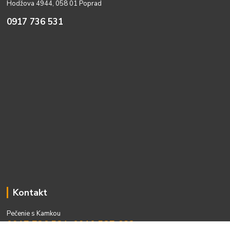
Hodžova 4944, 058 01 Poprad
0917 736 531
Kontakt
Pečenie s Kamkou
0917 736 531, 0910 537 682