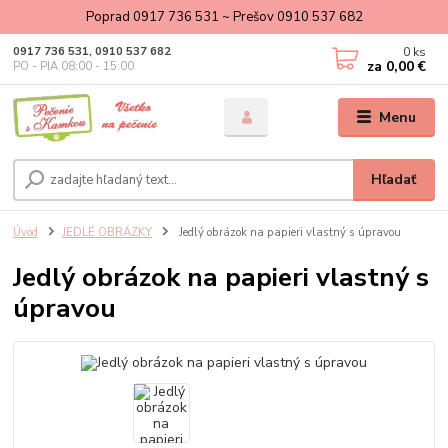
Poprad 0917 736 531 ~ Prešov 0910 537 682
0
ks
0917 736 531, 0910 537 682
za
0,00 €
PO - PIA 08:00 - 15:00
Menu
Hľadať
Úvod
JEDLÉ OBRÁZKY
Jedlý obrázok na papieri vlastný s úpravou
Jedlý obrázok na papieri vlastný s
úpravou