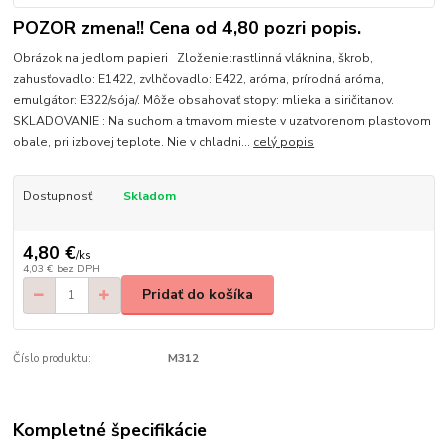
POZOR zmena!! Cena od 4,80 pozri popis.
Obrázok na jedlom papieri Zloženie:rastlinná vláknina, škrob,
zahusťovadlo: E1422, zvlhčovadlo: E422, aróma, prírodná aróma,
emulgátor: E322/sója/. Môže obsahovať stopy: mlieka a siričitanov.
SKLADOVANIE : Na suchom a tmavom mieste v uzatvorenom plastovom
obale, pri izbovej teplote. Nie v chladni...
celý popis
Dostupnosť
Skladom
4,80 €
/
ks
4,03 €
bez DPH
Pridať do košíka
Číslo produktu:
M312
Kompletné špecifikácie