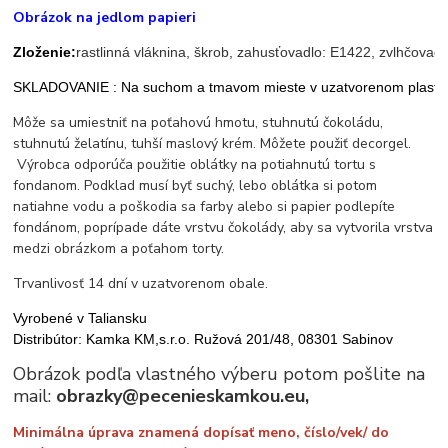
Obrázok na jedlom papieri
Zloženie:
rastlinná vláknina, škrob, zahusťovadlo: E1422, zvlhčova
SKLADOVANIE : Na suchom a tmavom mieste v uzatvorenom plastovom o
Môže sa umiestniť na poťahovú hmotu, stuhnutú čokoládu,
stuhnutú želatínu, tuhší maslový krém. Môžete použiť decorgel.
Výrobca odporúča použitie oblátky na potiahnutú tortu s
fondanom. Podklad musí byť suchý, lebo oblátka si potom
natiahne vodu a poškodia sa farby alebo si papier podlepíte
fondánom, poprípade dáte vrstvu čokolády, aby sa vytvorila vrstva
medzi obrázkom a poťahom torty.
Trvanlivosť 14 dní v uzatvorenom obale.
Vyrobené v Taliansku
Distribútor: Kamka KM,s.r.o. Ružová 201/48, 08301 Sabinov
Obrázok podľa vlastného výberu potom pošlite na
mail:
obrazky@pecenieskamkou.eu,
Minimálna úprava znamená dopísať meno, číslo/vek/ do