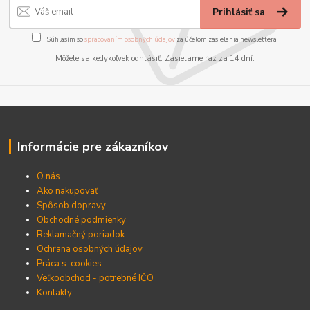
Prihlásiť sa
Súhlasím so
spracovaním osobných údajov
za účelom zasielania newslettera.
Môžete sa kedykoľvek odhlásiť. Zasielame raz za 14 dní.
Informácie pre zákazníkov
O nás
Ako nakupovať
Spôsob dopravy
Obchodné podmienky
Reklamačný poriadok
Ochrana osobných údajov
Práca s cookies
Veľkoobchod - potrebné IČO
Kontakty