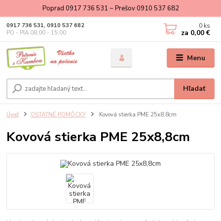
Poprad 0917 736 531 ~ Prešov 0910 537 682
0
ks
0917 736 531, 0910 537 682
za
0,00 €
PO - PIA 08:00 - 15:00
Menu
Hľadať
Úvod
OSTATNÉ POMÔCKY
Kovová stierka PME 25x8,8cm
Kovová stierka PME 25x8,8cm