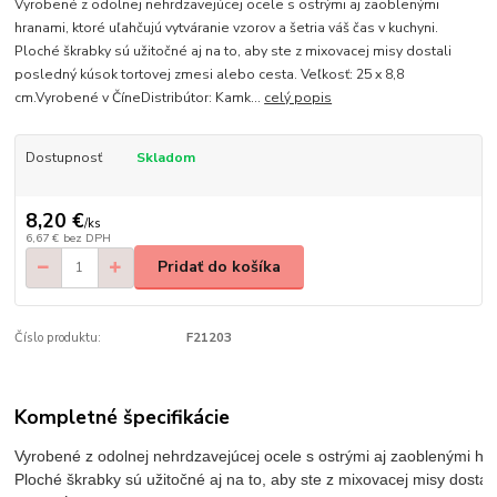
Vyrobené z odolnej nehrdzavejúcej ocele s ostrými aj zaoblenými
hranami, ktoré uľahčujú vytváranie vzorov a šetria váš čas v kuchyni.
Ploché škrabky sú užitočné aj na to, aby ste z mixovacej misy dostali
posledný kúsok tortovej zmesi alebo cesta. Veľkosť: 25 x 8,8
cm.Vyrobené v ČíneDistribútor: Kamk...
celý popis
Dostupnosť
Skladom
8,20 €
/
ks
6,67 €
bez DPH
Pridať do košíka
Číslo produktu:
F21203
Kompletné špecifikácie
Vyrobené z odolnej nehrdzavejúcej ocele s ostrými aj zaoblenými hran
Ploché škrabky sú užitočné aj na to, aby ste z mixovacej misy dostali