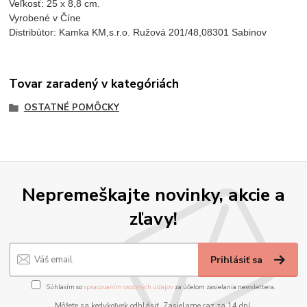
Veľkosť: 25 x 8,8 cm.
Vyrobené v Číne
Distribútor: Kamka KM,s.r.o. Ružová 201/48,08301 Sabinov
Tovar zaradený v kategóriách
OSTATNÉ POMÔCKY
Nepremeškajte novinky, akcie a
zľavy!
Prihlásiť sa
Súhlasím so
spracovaním osobných údajov
za účelom zasielania newslettera.
Môžete sa kedykoľvek odhlásiť. Zasielame raz za 14 dní.