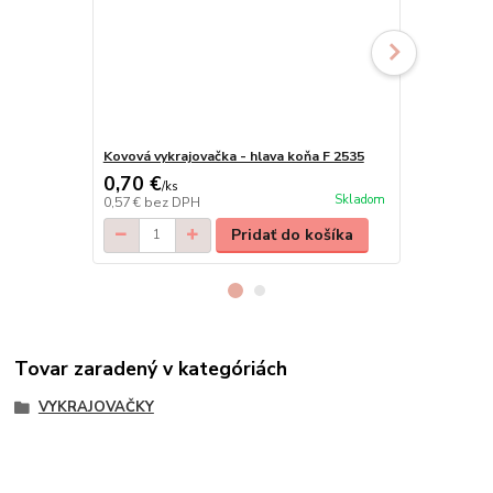
Kovová vykrajovačka - hlava koňa F 2535
Kovová vykra
0,70 €
0,80 €
/
ks
/
ks
Skladom
0,57 €
bez DPH
0,65 €
bez D
Pridať do košíka
Tovar zaradený v kategóriách
VYKRAJOVAČKY