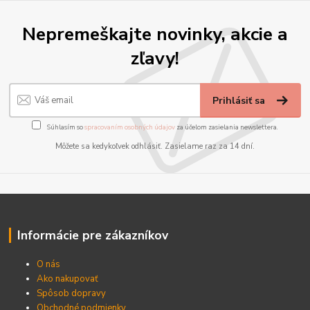
Nepremeškajte novinky, akcie a
zľavy!
Prihlásiť sa
Súhlasím so
spracovaním osobných údajov
za účelom zasielania newslettera.
Môžete sa kedykoľvek odhlásiť. Zasielame raz za 14 dní.
Informácie pre zákazníkov
O nás
Ako nakupovať
Spôsob dopravy
Obchodné podmienky