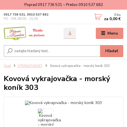
Poprad 0917 736 531 ~ Prešov 0910 537 682
0
ks
0917 736 531, 0910 537 682
za
0,00 €
PO - PIA 08:00 - 15:00
Menu
Hľadať
Úvod
VYKRAJOVAČKY
Kovová vykrajovačka - morský koník 303
Kovová vykrajovačka - morský
koník 303