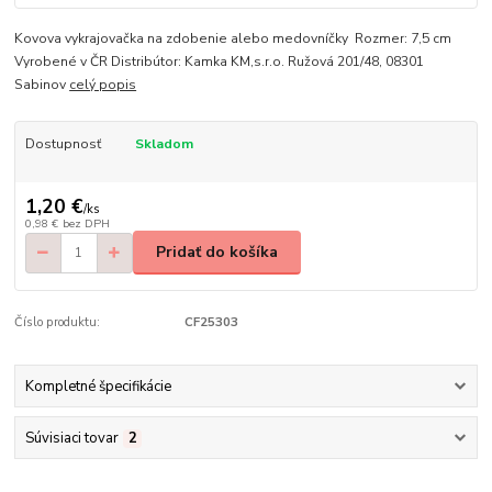
Kovova vykrajovačka na zdobenie alebo medovníčky Rozmer: 7,5 cm
Vyrobené v ČR Distribútor: Kamka KM,s.r.o. Ružová 201/48, 08301
Sabinov
celý popis
Dostupnosť
Skladom
1,20 €
/
ks
0,98 €
bez DPH
Pridať do košíka
Číslo produktu:
CF25303
Kompletné špecifikácie
Súvisiaci tovar
2