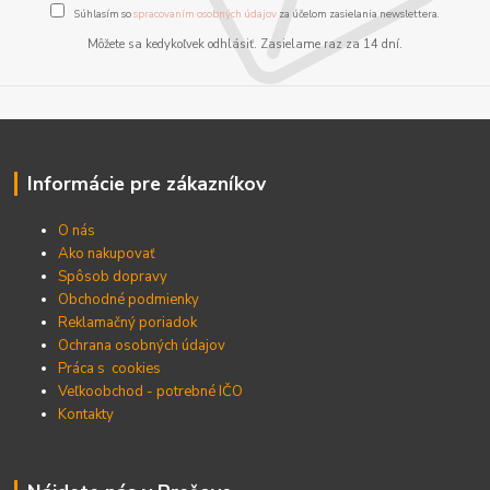
Súhlasím so
spracovaním osobných údajov
za účelom zasielania newslettera.
Môžete sa kedykoľvek odhlásiť. Zasielame raz za 14 dní.
Informácie pre zákazníkov
O nás
Ako nakupovať
Spôsob dopravy
Obchodné podmienky
Reklamačný poriadok
Ochrana osobných údajov
Práca s cookies
Veľkoobchod - potrebné IČO
Kontakty