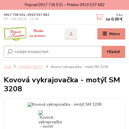
Poprad 0917 736 531 ~ Prešov 0910 537 682
0
ks
0917 736 531, 0910 537 682
za
0,00 €
PO - PIA 08:00 - 15:00
Menu
Hľadať
Úvod
VYKRAJOVAČKY
Kovová vykrajovačka - motýľ SM 3208
Kovová vykrajovačka - motýľ SM
3208