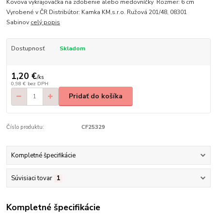
Kovova vykrajovačka na zdobenie alebo medovníčky Rozmer: 6 cm
Vyrobené v ČR Distribútor: Kamka KM,s.r.o. Ružová 201/48, 08301
Sabinov
celý popis
Dostupnosť
Skladom
1,20 €
/
ks
0,98 €
bez DPH
Pridať do košíka
Číslo produktu:
CF25329
Kompletné špecifikácie
Súvisiaci tovar
1
Kompletné špecifikácie