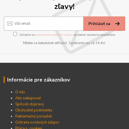
zľavy!
Prihlásiť sa
Súhlasím so
spracovaním osobných údajov
za účelom zasielania newslettera.
Môžete sa kedykoľvek odhlásiť. Zasielame raz za 14 dní.
Informácie pre zákazníkov
O nás
Ako nakupovať
Spôsob dopravy
Obchodné podmienky
Reklamačný poriadok
Ochrana osobných údajov
Práca s cookies