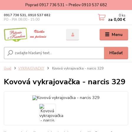
Poprad 0917 736 531 ~ Prešov 0910 537 682
0
ks
0917 736 531, 0910 537 682
za
0,00 €
PO - PIA 08:00 - 15:00
Menu
Hľadať
Úvod
VYKRAJOVAČKY
Kovová vykrajovačka - narcis 329
Kovová vykrajovačka - narcis 329