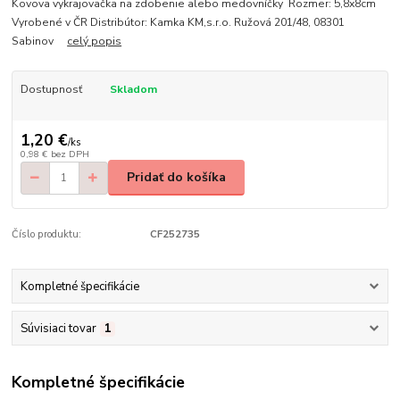
Kovova vykrajovačka na zdobenie alebo medovníčky Rozmer: 5,8x8cm
Vyrobené v ČR Distribútor: Kamka KM,s.r.o. Ružová 201/48, 08301
Sabinov
celý popis
Dostupnosť
Skladom
1,20 €
/
ks
0,98 €
bez DPH
Pridať do košíka
Číslo produktu:
CF252735
Kompletné špecifikácie
Súvisiaci tovar
1
Kompletné špecifikácie