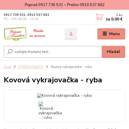
Poprad 0917 736 531 ~ Prešov 0910 537 682
0
ks
0917 736 531, 0910 537 682
za
0,00 €
PO - PIA 08:00 - 15:00
Menu
Hľadať
Úvod
VYKRAJOVAČKY
Kovová vykrajovačka - ryba
Kovová vykrajovačka - ryba