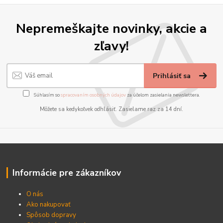
Nepremeškajte novinky, akcie a
zľavy!
Prihlásiť sa
Súhlasím so
spracovaním osobných údajov
za účelom zasielania newslettera.
Môžete sa kedykoľvek odhlásiť. Zasielame raz za 14 dní.
Informácie pre zákazníkov
O nás
Ako nakupovať
Spôsob dopravy