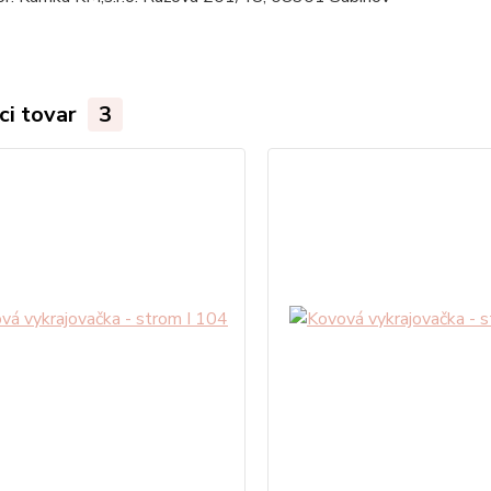
ci tovar
3