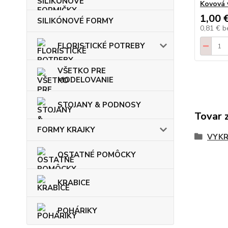
Kovová 
1,00 
SILIKÓNOVÉ FORMY
0,81 €
b
FLORISTICKÉ POTREBY
VŠETKO PRE
MODELOVANIE
STOJANY & PODNOSY
Tovar 
FORMY KRAJKY
VYKR
OSTATNÉ POMÔCKY
KRABICE
POHÁRIKY