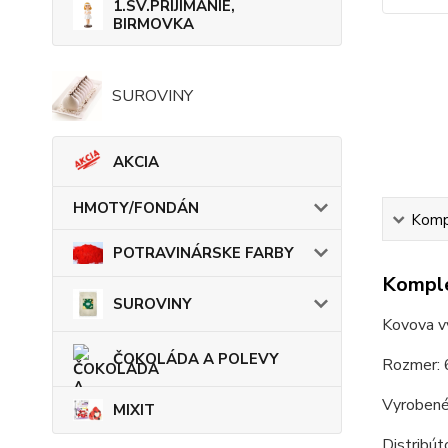
1.SV.PRIJÍMANIE,
BIRMOVKA
SUROVINY
AKCIA
HMOTY/FONDÁN
Kompl
POTRAVINÁRSKE FARBY
Komple
SUROVINY
Kovova v
ČOKOLÁDA A POLEVY
Rozmer: 
Vyrobené
MIXIT
Distribú