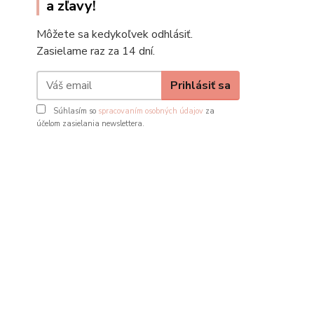
a zľavy!
Môžete sa kedykoľvek odhlásiť.
Zasielame raz za 14 dní.
Prihlásiť sa
Súhlasím so
spracovaním osobných údajov
za
účelom zasielania newslettera.