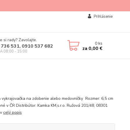
Prihlásenie
e si rady? Zavolajte.
0
ks
 736 531, 0910 537 682
za
0,00 €
IA 08:00 - 15:00
 vykrajovačka na zdobenie alebo medovníčky Rozmer: 6,5 cm
né v ČR Distribútor: Kamka KM,s.r.o. Ružová 201/48, 08301
ov
celý popis