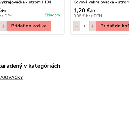
vykrajovačka - strom I 104
Kovová vykrajovačka - stro
€
1,20 €
/
ks
/
ks
Skladom
ez DPH
0,98 €
bez DPH
Pridať do košíka
Pridať do ko
zaradený v kategóriách
AJOVAČKY