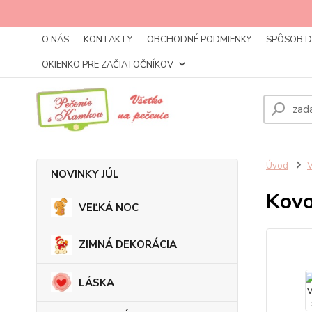
O NÁS
KONTAKTY
OBCHODNÉ PODMIENKY
SPÔSOB 
OKIENKO PRE ZAČIATOČNÍKOV
Úvod
NOVINKY JÚL
Kovo
VEĽKÁ NOC
ZIMNÁ DEKORÁCIA
LÁSKA