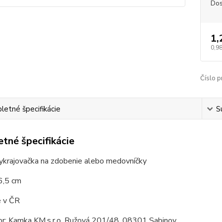
Dos
1,
0,98
Číslo p
etné špecifikácie
S
tné špecifikácie
ykrajovačka na zdobenie alebo medovníčky
6,5 cm
 v ČR
tor: Kamka KM,s.r.o. Ružová 201/48, 08301 Sabinov