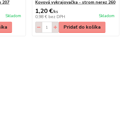
m 207
Kovová vykrajovačka - strom nerez 260
1,20 €
/
ks
Skladom
Skladom
0,98 €
bez DPH
šíka
Pridať do košíka