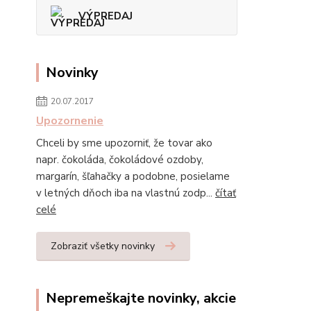
VÝPREDAJ
Novinky
20.07.2017
Upozornenie
Chceli by sme upozorniť, že tovar ako
napr. čokoláda, čokoládové ozdoby,
margarín, šľahačky a podobne, posielame
v letných dňoch iba na vlastnú zodp...
čítať
celé
Zobraziť všetky novinky
Nepremeškajte novinky, akcie