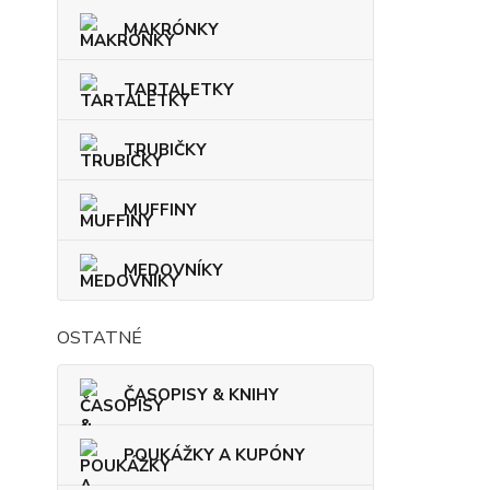
MAKRÓNKY
TARTALETKY
TRUBIČKY
MUFFINY
MEDOVNÍKY
OSTATNÉ
ČASOPISY & KNIHY
POUKÁŽKY A KUPÓNY