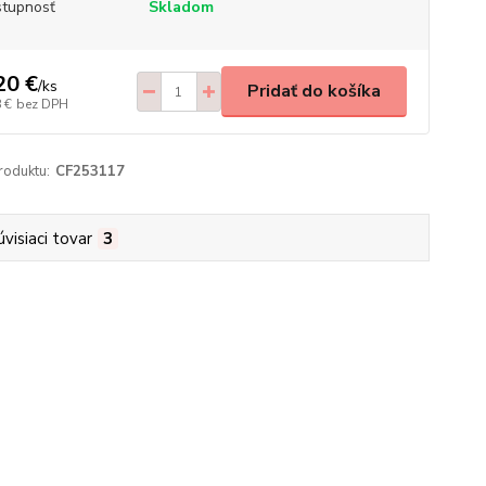
tupnosť
Skladom
20 €
/
ks
Pridať do košíka
 €
bez DPH
roduktu:
CF253117
úvisiaci tovar
3