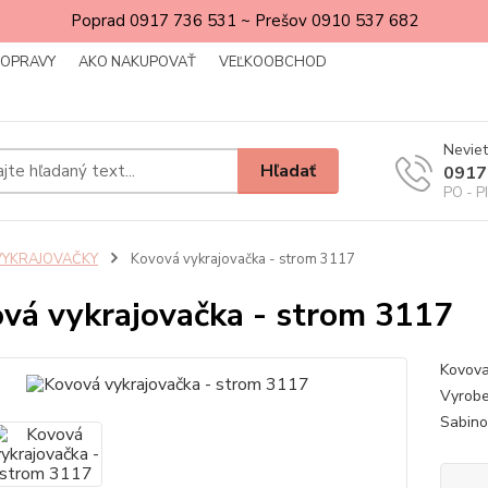
Poprad 0917 736 531 ~ Prešov 0910 537 682
DOPRAVY
AKO NAKUPOVAŤ
VEĽKOOBCHOD
Neviet
Hľadať
0917
PO - P
VYKRAJOVAČKY
Kovová vykrajovačka - strom 3117
vá vykrajovačka - strom 3117
Kovova
Vyrobe
Sabin