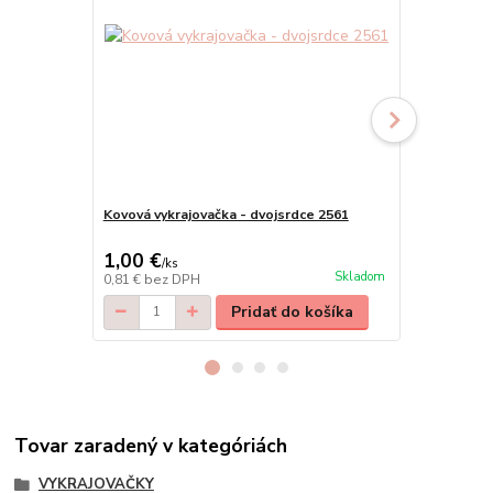
Kovová vykrajovačka - dvojsrdce 2561
Kovová vykra
SM 2039
1,00 €
2,20 €
/
ks
/
ks
Skladom
0,81 €
bez DPH
1,79 €
bez D
Pridať do košíka
Tovar zaradený v kategóriách
VYKRAJOVAČKY