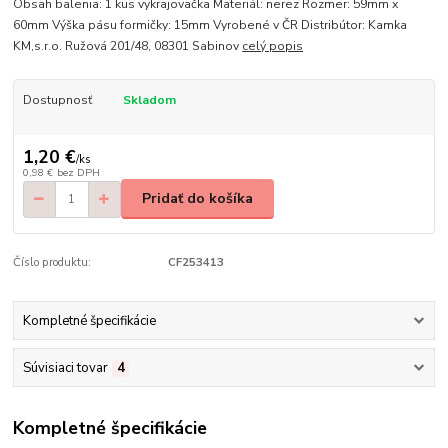
Obsah balenia: 1 kus vykrajovačka Materiál: nerez Rozmer: 59mm x
60mm Výška pásu formičky: 15mm Vyrobené v ČR Distribútor: Kamka
KM,s.r.o. Ružová 201/48, 08301 Sabinov
celý popis
Dostupnosť
Skladom
1,20 €
/
ks
0,98 €
bez DPH
Pridať do košíka
Číslo produktu:
CF253413
Kompletné špecifikácie
Súvisiaci tovar
4
Kompletné špecifikácie