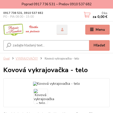
Poprad 0917 736 531 ~ Prešov 0910 537 682
0
ks
0917 736 531, 0910 537 682
za
0,00 €
PO - PIA 08:00 - 15:00
Menu
Hľadať
Úvod
VYKRAJOVAČKY
Kovová vykrajovačka - telo
Kovová vykrajovačka - telo