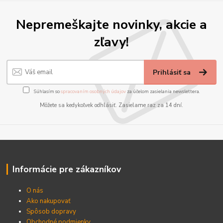
Nepremeškajte novinky, akcie a
zľavy!
Prihlásiť sa
Súhlasím so
spracovaním osobných údajov
za účelom zasielania newslettera.
Môžete sa kedykoľvek odhlásiť. Zasielame raz za 14 dní.
Informácie pre zákazníkov
O nás
Ako nakupovať
Spôsob dopravy
Obchodné podmienky