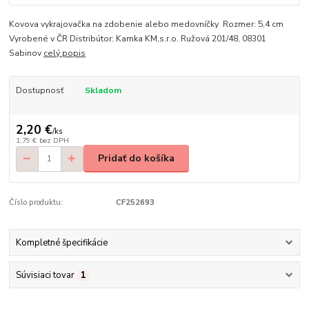
Kovova vykrajovačka na zdobenie alebo medovníčky Rozmer: 5,4 cm
Vyrobené v ČR Distribútor: Kamka KM,s.r.o. Ružová 201/48, 08301
Sabinov
celý popis
Dostupnosť
Skladom
2,20 €
/
ks
1,79 €
bez DPH
Pridať do košíka
Číslo produktu:
CF252693
Kompletné špecifikácie
Súvisiaci tovar
1