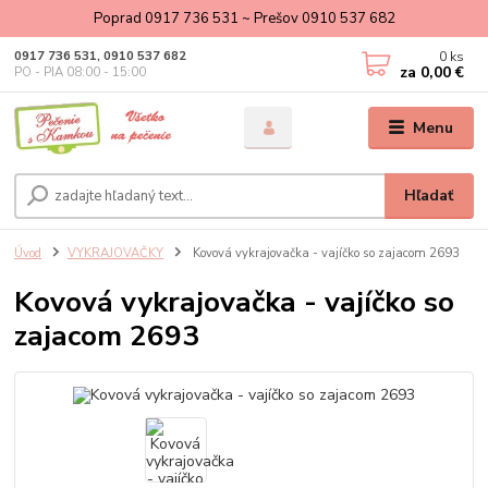
Poprad 0917 736 531 ~ Prešov 0910 537 682
0
ks
0917 736 531, 0910 537 682
za
0,00 €
PO - PIA 08:00 - 15:00
Menu
Hľadať
Úvod
VYKRAJOVAČKY
Kovová vykrajovačka - vajíčko so zajacom 2693
Kovová vykrajovačka - vajíčko so
zajacom 2693