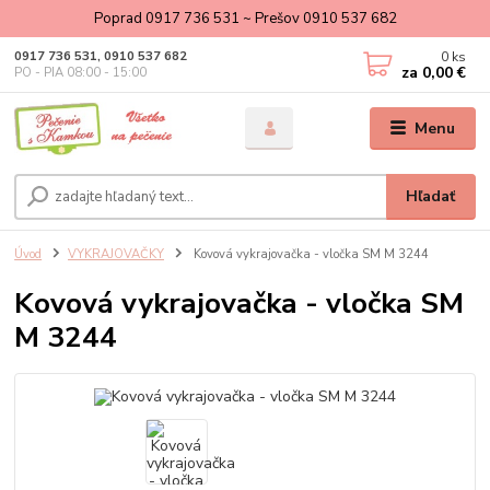
Poprad 0917 736 531 ~ Prešov 0910 537 682
0
ks
0917 736 531, 0910 537 682
za
0,00 €
PO - PIA 08:00 - 15:00
Menu
Hľadať
Úvod
VYKRAJOVAČKY
Kovová vykrajovačka - vločka SM M 3244
Kovová vykrajovačka - vločka SM
M 3244