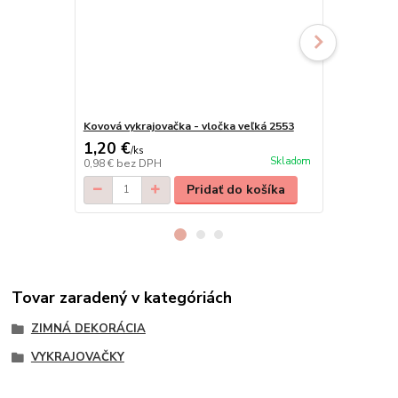
Kovová vykrajovačka - vločka veľká 2553
Kovová vykr
1,20 €
1,80 €
/
ks
/
ks
Skladom
0,98 €
bez DPH
1,46 €
bez D
Pridať do košíka
Tovar zaradený v kategóriách
ZIMNÁ DEKORÁCIA
VYKRAJOVAČKY