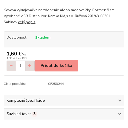
Kovova vykrajovačka na zdobenie alebo medovníčky Rozmer: 5 cm
Vyrobené v ČR Distribútor: Kamka KM,s.r.o. Ružová 201/48, 08301
Sabinov
celý popis
Dostupnosť
Skladom
1,60 €
/
ks
1,30 €
bez DPH
Pridať do košíka
Číslo produktu:
CF253244
Kompletné špecifikácie
Súvisiaci tovar
3