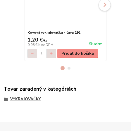
Kovová vykrajovačka - ťava 291
Kovová vykra
1,20 €
0,80 €
/
ks
/
ks
Skladom
0,98 €
bez DPH
0,65 €
bez D
Pridať do košíka
Tovar zaradený v kategóriách
VYKRAJOVAČKY