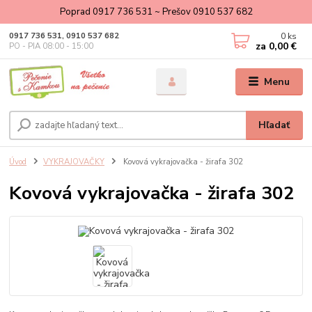
Poprad 0917 736 531 ~ Prešov 0910 537 682
0
ks
0917 736 531, 0910 537 682
za
0,00 €
PO - PIA 08:00 - 15:00
Menu
Hľadať
Úvod
VYKRAJOVAČKY
Kovová vykrajovačka - žirafa 302
Kovová vykrajovačka - žirafa 302