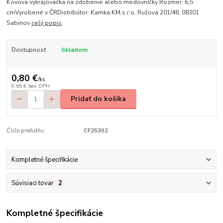
Kovova vykrajovačka na zdobenie alebo medovníčky Rozmer: 6,5
cmVyrobené v ČRDistribútor: Kamka KM,s.r.o. Ružová 201/48, 08301
Sabinov
celý popis
Dostupnosť
Skladom
0,80 €
/
ks
0,65 €
bez DPH
Pridať do košíka
Číslo produktu:
CF25302
Kompletné špecifikácie
Súvisiaci tovar
2
Kompletné špecifikácie