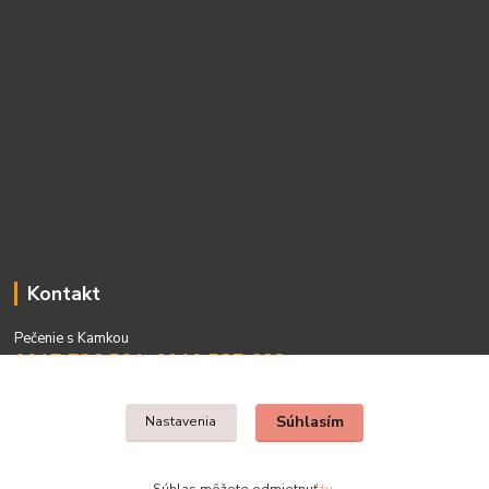
Kontakt
Pečenie s Kamkou
0917 736 531, 0910 537 682
PO - PIA 08:00 - 15:00
Súhlasím
Nastavenia