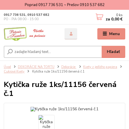
Poprad 0917 736 531 ~ Prešov 0910 537 682
0
ks
0917 736 531, 0910 537 682
za
0,00 €
PO - PIA 08:00 - 15:00
Menu
Hľadať
Úvod
DEKORÁCIE NA TORTU
Dekorácie
Kvety z jedlého papiera
Cukrové Kvety
Kytička ruže 1ks/11156 červená č.1
Kytička ruže 1ks/11156 červená
č.1