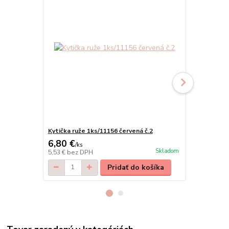
Kytička ruže 1ks/11156 červená č.2
Kytička ruže
6,80 €
6,90 €
/
ks
/
ks
Skladom
5,53 €
bez DPH
5,61 €
bez D
Pridať do košíka