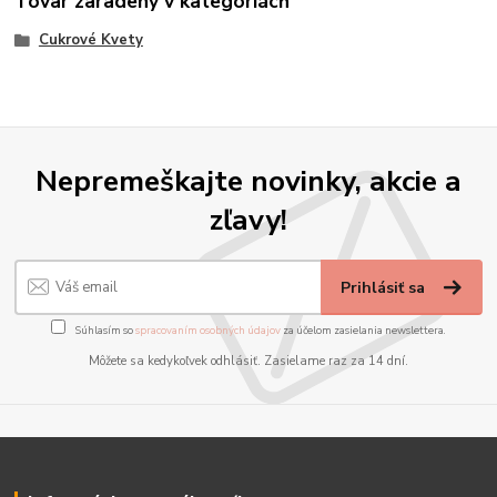
Tovar zaradený v kategóriách
Cukrové Kvety
Nepremeškajte novinky, akcie a
zľavy!
Prihlásiť sa
Súhlasím so
spracovaním osobných údajov
za účelom zasielania newslettera.
Môžete sa kedykoľvek odhlásiť. Zasielame raz za 14 dní.