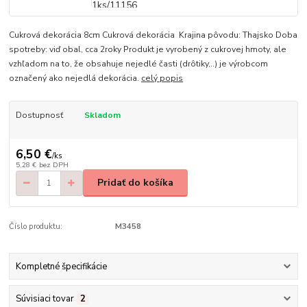
Cukrová dekorácia 8cm Cukrová dekorácia Krajina pôvodu: Thajsko Doba
spotreby: viď obal, cca 2roky Produkt je vyrobený z cukrovej hmoty, ale
vzhľadom na to, že obsahuje nejedlé časti (drôtiky,..) je výrobcom
označený ako nejedlá dekorácia.
celý popis
Dostupnosť
Skladom
6,50 €
/
ks
5,28 €
bez DPH
Pridať do košíka
Číslo produktu:
M3458
Kompletné špecifikácie
Súvisiaci tovar
2