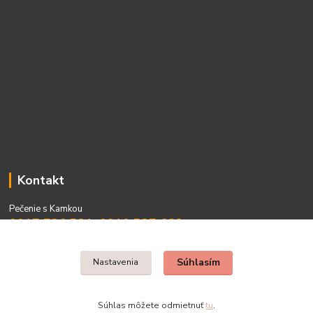
Kontakt
Pečenie s Kamkou
0917 736 531, 0910 537 682
PO - PIA 08:00 - 15:00
Súhlasím
Nastavenia
Súhlas môžete odmietnuť
tu
.