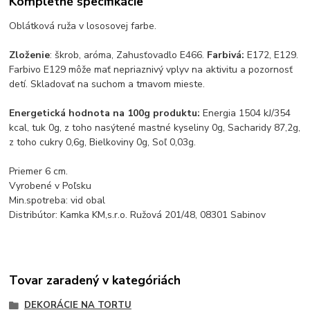
Kompletné špecifikácie
Oblátková ruža v lososovej farbe.
Zloženie
: škrob, aróma, Zahusťovadlo E466.
Farbivá:
E172, E129.
Farbivo E129 môže mať nepriaznivý vplyv na aktivitu a pozornosť
detí. Skladovať na suchom a tmavom mieste.
Energetická hodnota na 100g produktu:
Energia 1504 kJ/354
kcal, tuk 0g, z toho nasýtené mastné kyseliny 0g, Sacharidy 87,2g,
z toho cukry 0,6g, Bielkoviny 0g, Soľ 0,03g.
Priemer 6 cm.
Vyrobené v Poľsku
Min.spotreba: vid obal
Distribútor: Kamka KM,s.r.o. Ružová 201/48, 08301 Sabinov
Tovar zaradený v kategóriách
DEKORÁCIE NA TORTU