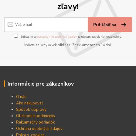
zľavy!
Prihlásiť sa
Súhlasím so
spracovaním osobných údajov
za účelom zasielania newslettera.
Môžete sa kedykoľvek odhlásiť. Zasielame raz za 14 dní.
Informácie pre zákazníkov
O nás
Ako nakupovať
Spôsob dopravy
Obchodné podmienky
Reklamačný poriadok
Ochrana osobných údajov
Práca s cookies