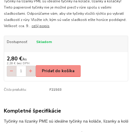
Tyčinky na lízanky PME sú ideálne tyčinky na koláče, lízanky a koláčiky!
Tieto papierové tyčinky nie je možné piecť v rúre spolu s vašimi
sladkosťami. Odporúčame vám, aby ste tyčinky vložili rýchlo po vybratí
sladkostí z rúry. Vložte ich, kým sú vaše sladkosti ešte horúce poddajné.
Veľkosť: cca. 9...
celý popis
Dostupnosť
Skladom
2,80 €
/
ks
2,28 €
bez DPH
Pridať do košíka
Číslo produktu:
F21503
Kompletné špecifikácie
Tyčinky na lízanky PME sú ideálne tyčinky na koláče, lízanky a koláčik