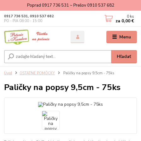
Poprad 0917 736 531 ~ Prešov 0910 537 682
0
ks
0917 736 531, 0910 537 682
za
0,00 €
PO - PIA 08:00 - 15:00
Menu
Hľadať
Úvod
OSTATNÉ POMÔCKY
Paličky na popsy 9,5cm - 75ks
Paličky na popsy 9,5cm - 75ks