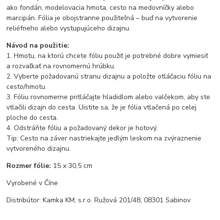
ako fondán, modelovacia hmota, cesto na medovníčky alebo
marcipán. Fólia je obojstranne použiteľná – buď na vytvorenie
reliéfneho alebo vystupujúceho dizajnu.
Návod na použitie:
1. Hmotu, na ktorú chcete fóliu použiť je potrebné dobre vymiesiť
a rozvaľkať na rovnomernú hrúbku.
2. Vyberte požadovanú stranu dizajnu a položte otláčaciu fóliu na
cesto/hmotu.
3. Fóliu rovnomerne pritláčajte hladidlom alebo valčekom, aby ste
vtlačili dizajn do cesta. Uistite sa, že je fólia vtlačená po celej
ploche do cesta.
4. Odstráňte fóliu a požadovaný dekor je hotový.
Tip: Cesto na záver nastriekajte jedlým leskom na zvýraznenie
vytvoreného dizajnu.
Rozmer fólie:
15 x 30,5 cm
Vyrobené v Číne
Distribútor: Kamka KM, s.r.o. Ružová 201/48, 08301 Sabinov