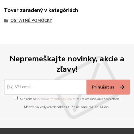
Tovar zaradený v kategóriách
OSTATNÉ POMÔCKY
Nepremeškajte novinky, akcie a
zľavy!
Prihlásiť sa
Súhlasím so
spracovaním osobných údajov
za účelom zasielania newslettera.
Môžete sa kedykoľvek odhlásiť. Zasielame raz za 14 dní.