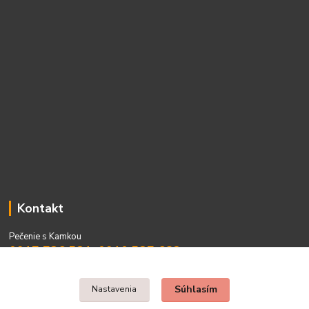
Kontakt
Pečenie s Kamkou
0917 736 531, 0910 537 682
PO - PIA 08:00 - 15:00
Súhlasím
Nastavenia