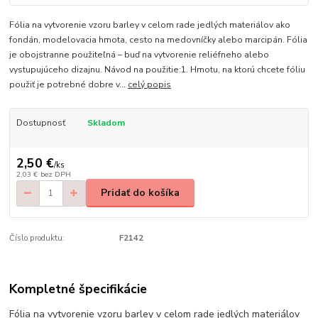
Fólia na vytvorenie vzoru barley v celom rade jedlých materiálov ako
fondán, modelovacia hmota, cesto na medovníčky alebo marcipán. Fólia
je obojstranne použiteľná – buď na vytvorenie reliéfneho alebo
vystupujúceho dizajnu. Návod na použitie:1. Hmotu, na ktorú chcete fóliu
použiť je potrebné dobre v...
celý popis
Dostupnosť
Skladom
2,50 €
/
ks
2,03 €
bez DPH
Pridať do košíka
Číslo produktu:
F2142
Kompletné špecifikácie
Fólia na vytvorenie vzoru barley v celom rade jedlých materiálov