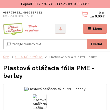
Poprad 0917 736 531 ~ Prešov 0910 537 682
0
ks
0917 736 531, 0910 537 682
za
0,00 €
PO - PIA 08:00 - 15:00
Menu
Hľadať
Úvod
OSTATNÉ POMÔCKY
Plastová otláčacia fólia PME - barley
Plastová otláčacia fólia PME -
barley