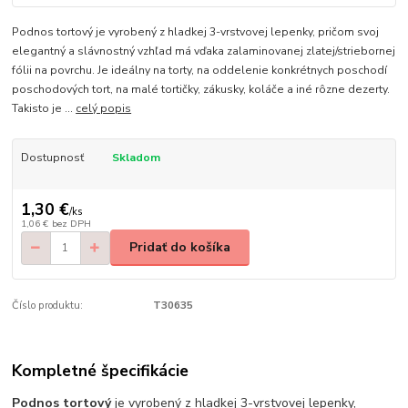
Podnos tortový je vyrobený z hladkej 3-vrstvovej lepenky, pričom svoj
elegantný a slávnostný vzhľad má vďaka zalaminovanej zlatej/striebornej
fólii na povrchu. Je ideálny na torty, na oddelenie konkrétnych poschodí
poschodových tort, na malé tortičky, zákusky, koláče a iné rôzne dezerty.
Takisto je ...
celý popis
Dostupnosť
Skladom
1,30 €
/
ks
1,06 €
bez DPH
Pridať do košíka
Číslo produktu:
T30635
Kompletné špecifikácie
Podnos tortový
je vyrobený z hladkej 3-vrstvovej lepenky,