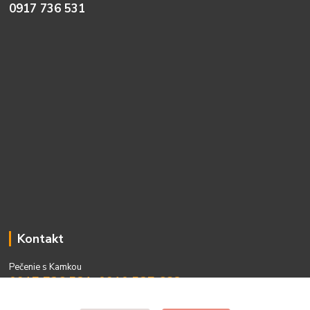
0917 736 531
Kontakt
Pečenie s Kamkou
0917 736 531, 0910 537 682
PO - PIA 08:00 - 15:00