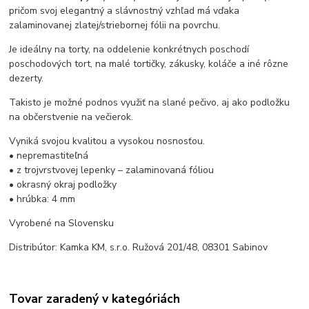
pričom svoj elegantný a slávnostný vzhľad má vďaka
zalaminovanej zlatej/striebornej fólii na povrchu.
Je ideálny na torty, na oddelenie konkrétnych poschodí
poschodových tort, na malé tortičky, zákusky, koláče a iné rôzne
dezerty.
Takisto je možné podnos využiť na slané pečivo, aj ako podložku
na občerstvenie na večierok.
Vyniká svojou kvalitou a vysokou nosnosťou.
• nepremastiteľná
• z trojvrstvovej lepenky – zalaminovaná fóliou
• okrasný okraj podložky
• hrúbka: 4 mm
Vyrobené na Slovensku
Distribútor: Kamka KM, s.r.o. Ružová 201/48, 08301 Sabinov
Tovar zaradený v kategóriách