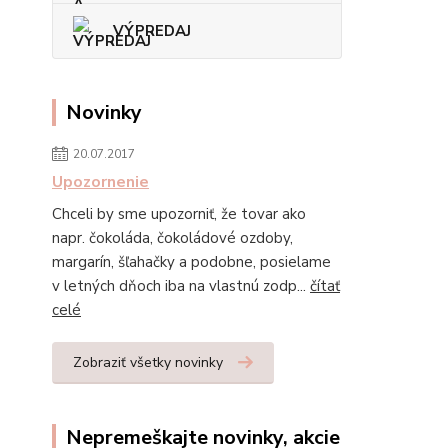
VÝPREDAJ
Novinky
20.07.2017
Upozornenie
Chceli by sme upozorniť, že tovar ako
napr. čokoláda, čokoládové ozdoby,
margarín, šľahačky a podobne, posielame
v letných dňoch iba na vlastnú zodp...
čítať
celé
Zobraziť všetky novinky
Nepremeškajte novinky, akcie