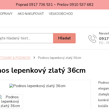
Poprad 0917 736 531 ~ Prešov 0910 537 682
DOPRAVY
AKO NAKUPOVAŤ
VEĽKOOBCHOD
Neviet
Hľadať
0917
PO - P
STOJANY & PODNOSY
Podnos lepenkový zlatý 36cm
os lepenkový zlatý 36cm
Podnos
elegan
zlatej/
konkré
koláče 