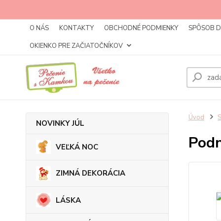
O NÁS
KONTAKTY
OBCHODNÉ PODMIENKY
SPÔSOB 
OKIENKO PRE ZAČIATOČNÍKOV
Úvod
NOVINKY JÚL
Podn
VEĽKÁ NOC
ZIMNÁ DEKORÁCIA
LÁSKA