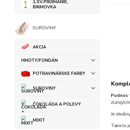
1.SV.PRIJÍMANIE,
BIRMOVKA
SUROVINY
AKCIA
HMOTY/FONDÁN
POTRAVINÁRSKE FARBY
Komple
SUROVINY
Podnos 
zlatej/str
ČOKOLÁDA A POLEVY
Je ideáln
MIXIT
Takisto j