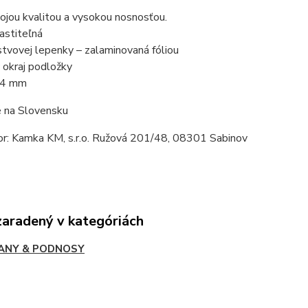
ojou kvalitou a vysokou nosnosťou.
astiteľná
rstvovej lepenky – zalaminovaná fóliou
 okraj podložky
: 4 mm
 na Slovensku
tor: Kamka KM, s.r.o. Ružová 201/48, 08301 Sabinov
zaradený v kategóriách
ANY & PODNOSY