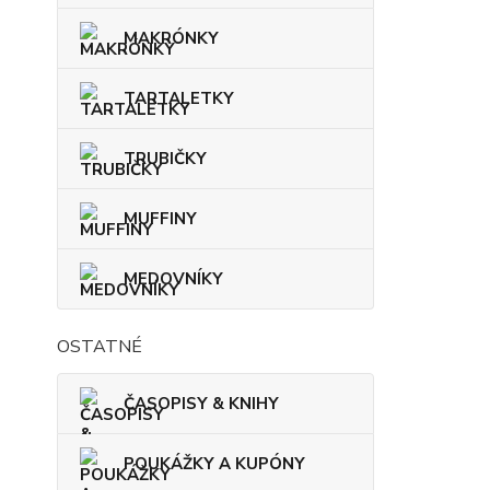
MAKRÓNKY
TARTALETKY
TRUBIČKY
MUFFINY
MEDOVNÍKY
OSTATNÉ
ČASOPISY & KNIHY
POUKÁŽKY A KUPÓNY