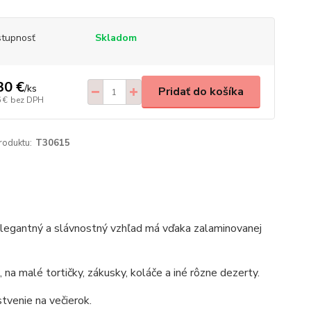
tupnosť
Skladom
30 €
/
ks
Pridať do košíka
 €
bez DPH
roduktu:
T30615
 elegantný a slávnostný vzhľad má vďaka zalaminovanej
na malé tortičky, zákusky, koláče a iné rôzne dezerty.
tvenie na večierok.