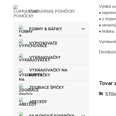
Vyniká sv
CUKRÁRSKE POMÔCKY
• neprem
• z trojv
• okrasný
FORMY & RÁFIKY
• hrúbka
Vyrobené
VYPICHOVAČE
Distribú
VYKRAJOVAČKY
VYKRAJOVAČKY NA
KVETY
Tovar 
ZDOBIACE ŠPIČKY
STOJ
ABECEDY
SILIKÓNOVÉ FORMIČKY