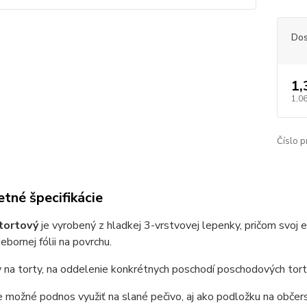
Dos
1,
1,06
Číslo p
tné špecifikácie
tortový
je vyrobený z hladkej 3-vrstvovej lepenky, pričom svoj
iebornej fólii na povrchu.
y na torty, na oddelenie konkrétnych poschodí poschodových tort, 
e možné podnos využiť na slané pečivo, aj ako podložku na občers