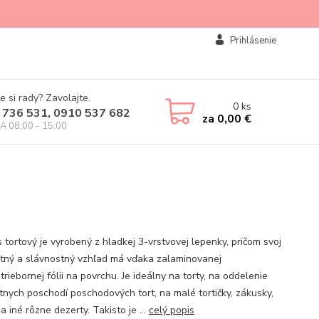
Prihlásenie
e si rady? Zavolajte.
0
ks
 736 531, 0910 537 682
za
0,00 €
IA 08:00 - 15:00
 tortový je vyrobený z hladkej 3-vrstvovej lepenky, pričom svoj
tný a slávnostný vzhľad má vďaka zalaminovanej
striebornej fólii na povrchu. Je ideálny na torty, na oddelenie
tnych poschodí poschodových tort, na malé tortičky, zákusky,
a iné rôzne dezerty. Takisto je ...
celý popis