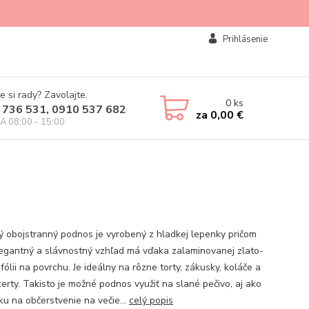
Prihlásenie
e si rady? Zavolajte.
0
ks
 736 531, 0910 537 682
za
0,00 €
IA 08:00 - 15:00
ý obojstranný podnos je vyrobený z hladkej lepenky pričom
legantný a slávnostný vzhľad má vďaka zalaminovanej zlato-
 fólii na povrchu. Je ideálny na rôzne torty, zákusky, koláče a
zerty. Takisto je možné podnos využiť na slané pečivo, aj ako
ku na občerstvenie na večie...
celý popis