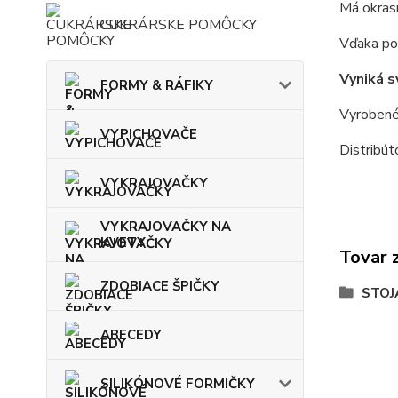
Má okrasn
CUKRÁRSKE POMÔCKY
Vďaka pot
Vyniká s
FORMY & RÁFIKY
Vyrobené
VYPICHOVAČE
Distribú
VYKRAJOVAČKY
VYKRAJOVAČKY NA
KVETY
Tovar 
ZDOBIACE ŠPIČKY
STOJ
ABECEDY
SILIKÓNOVÉ FORMIČKY