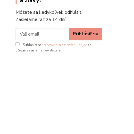
a zľavy!
Môžete sa kedykoľvek odhlásiť.
Zasielame raz za 14 dní.
Prihlásiť sa
Súhlasím so
spracovaním osobných údajov
za
účelom zasielania newslettera.