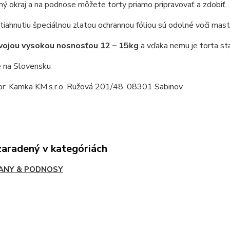
ý okraj a na podnose môžete torty priamo pripravovať a zdobiť.
iahnutiu špeciálnou zlatou ochrannou fóliou sú odolné voči mast
vojou vysokou nosnosťou 12 – 15kg
a vďaka nemu je torta sta
 na Slovensku
tor: Kamka KM,s.r.o. Ružová 201/48, 08301 Sabinov
zaradený v kategóriách
ANY & PODNOSY