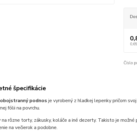
Dos
0,
0,65
Číslo p
tné špecifikácie
 obojstranný podnos
je vyrobený z hladkej lepenky pričom svo
nej fólii na povrchu.
y na rôzne torty, zákusky, koláče a iné dezerty. Takisto je možné
nie na večierok a podobne.