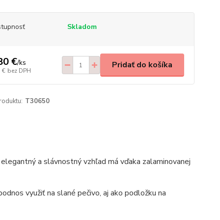
tupnosť
Skladom
80 €
/
ks
Pridať do košíka
 €
bez DPH
roduktu:
T30650
j elegantný a slávnostný vzhľad má vďaka zalaminovanej
 podnos využiť na slané pečivo, aj ako podložku na