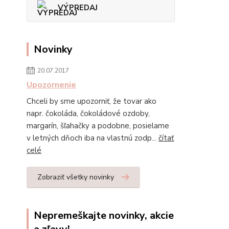
VÝPREDAJ
Novinky
20.07.2017
Upozornenie
Chceli by sme upozorniť, že tovar ako
napr. čokoláda, čokoládové ozdoby,
margarín, šľahačky a podobne, posielame
v letných dňoch iba na vlastnú zodp...
čítať
celé
Zobraziť všetky novinky
Nepremeškajte novinky, akcie