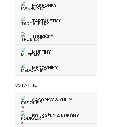
MAKRÓNKY
TARTALETKY
TRUBIČKY
MUFFINY
MEDOVNÍKY
OSTATNÉ
ČASOPISY & KNIHY
POUKÁŽKY A KUPÓNY