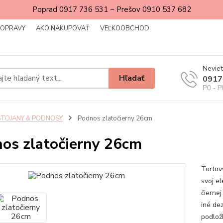
Poprad 0917 736 531 ~ Prešov 0910 537 682
DOPRAVY
AKO NAKUPOVAŤ
VEĽKOOBCHOD
Neviet
Hľadať
0917
PO - P
STOJANY & PODNOSY
Podnos zlatočierny 26cm
os zlatočierny 26cm
Tortov
svoj e
čiernej
iné de
podlož