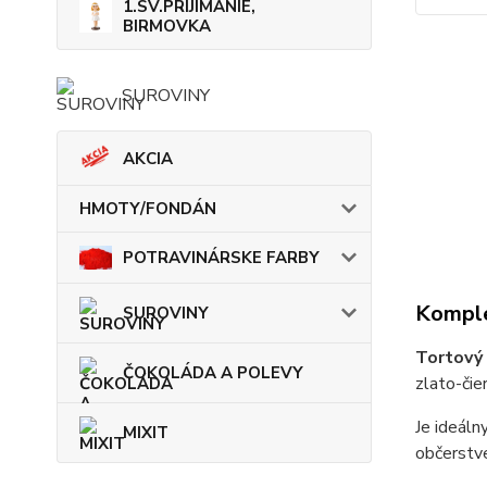
1.SV.PRIJÍMANIE,
BIRMOVKA
SUROVINY
AKCIA
HMOTY/FONDÁN
POTRAVINÁRSKE FARBY
Komple
SUROVINY
Tortový
ČOKOLÁDA A POLEVY
zlato-čier
Je ideáln
MIXIT
občerstve