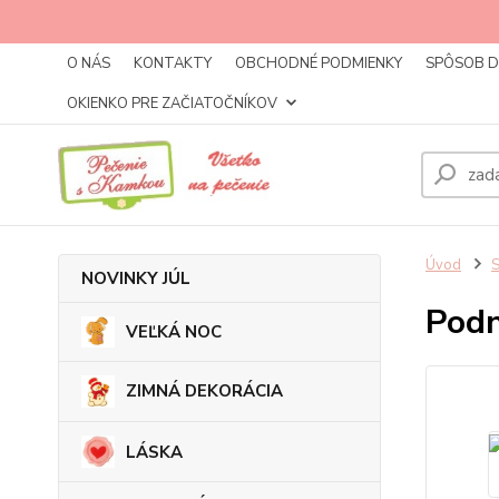
O NÁS
KONTAKTY
OBCHODNÉ PODMIENKY
SPÔSOB 
OKIENKO PRE ZAČIATOČNÍKOV
Úvod
NOVINKY JÚL
Podn
VEĽKÁ NOC
ZIMNÁ DEKORÁCIA
LÁSKA