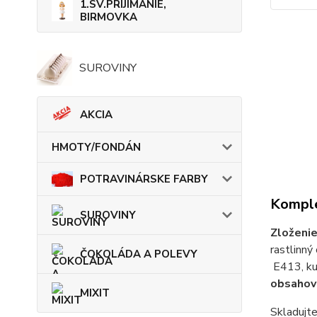
1.SV.PRIJÍMANIE,
BIRMOVKA
SUROVINY
AKCIA
HMOTY/FONDÁN
POTRAVINÁRSKE FARBY
Komple
SUROVINY
Zloženi
rastlinný
ČOKOLÁDA A POLEVY
E413, kuk
obsahova
MIXIT
Skladujt