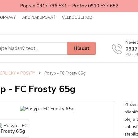
Poprad 0917 736 531 ~ Prešov 0910 537 682
DOPRAVY
AKO NAKUPOVAŤ
VEĽKOOBCHOD
Neviet
Hľadať
0917
PO - P
PERLIČKY A POSYPY
Posyp - FC Frosty 65g
p - FC Frosty 65g
Zloženi
pšenič
olej a 
zahusťo
stabili