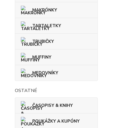
MAKRÓNKY
TARTALETKY
TRUBIČKY
MUFFINY
MEDOVNÍKY
OSTATNÉ
ČASOPISY & KNIHY
POUKÁŽKY A KUPÓNY