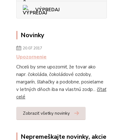
VÝPREDAJ
Novinky
20.07.2017
Upozornenie
Chceli by sme upozorniť, že tovar ako
napr. čokoláda, čokoládové ozdoby,
margarín, šľahačky a podobne, posielame
v letných dňoch iba na vlastnú zodp...
čítať
celé
Zobraziť všetky novinky
Nepremeškajte novinky, akcie