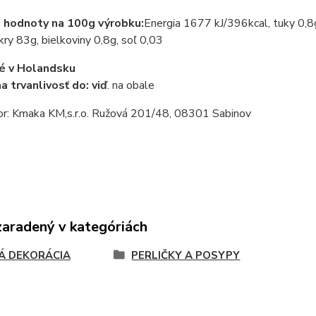
 hodnoty na 100g výrobku:
Energia 1677 kJ/396kcal, tuky 0,8
kry 83g, bielkoviny 0,8g, soľ 0,03
é v Holandsku
a trvanlivosť do: viď
. na obale
tor: Kmaka KM,s.r.o. Ružová 201/48, 08301 Sabinov
zaradený v kategóriách
Á DEKORÁCIA
PERLIČKY A POSYPY