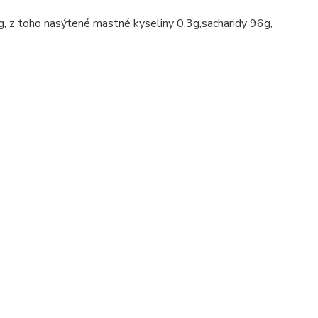
g, z toho nasýtené mastné kyseliny 0,3g,sacharidy 96g,