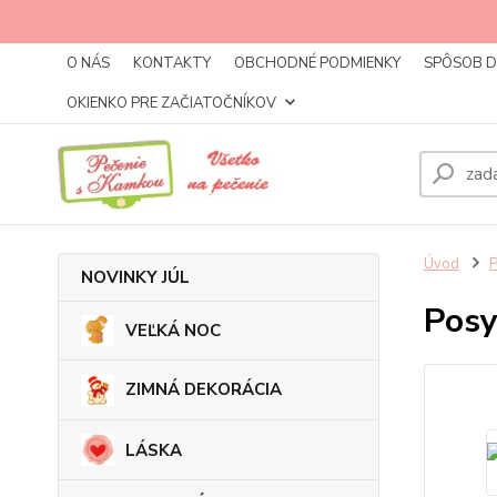
O NÁS
KONTAKTY
OBCHODNÉ PODMIENKY
SPÔSOB 
OKIENKO PRE ZAČIATOČNÍKOV
Úvod
NOVINKY JÚL
Posy
VEĽKÁ NOC
ZIMNÁ DEKORÁCIA
LÁSKA