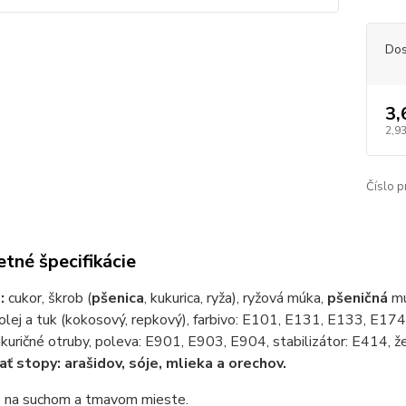
Dos
3,
2,93
Číslo p
tné špecifikácie
e:
cukor, škrob (
pšenica
, kukurica, ryža), ryžová múka,
pšeničná
mú
 olej a tuk (kokosový, repkový), farbivo: E101, E131, E133, E174
uričné ​​otruby, poleva: E901, E903, E904, stabilizátor: E414, ž
ť stopy: arašidov, sóje, mlieka a orechov.
e na suchom a tmavom mieste.