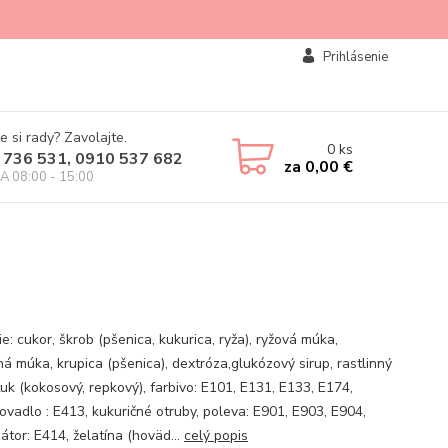
Prihlásenie
e si rady? Zavolajte.
0
ks
 736 531, 0910 537 682
za
0,00 €
IA 08:00 - 15:00
e: cukor, škrob (pšenica, kukurica, ryža), ryžová múka,
ná múka, krupica (pšenica), dextróza,glukózový sirup, rastlinný
tuk (kokosový, repkový), farbivo: E101, E131, E133, E174,
vadlo : E413, kukuričné ​​otruby, poleva: E901, E903, E904,
zátor: E414, želatína (hoväd...
celý popis