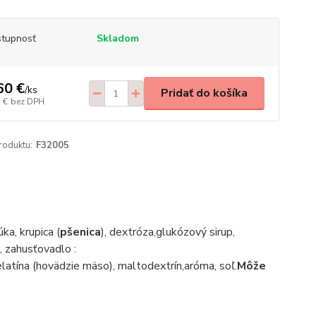
tupnosť
Skladom
60 €
/
ks
Pridať do košíka
 €
bez DPH
roduktu:
F32005
ka, krupica (
pšenica
), dextróza,glukózový sirup,
, zahusťovadlo :
elatína (hovädzie mäso), maltodextrín,aróma, soľ.
Môže