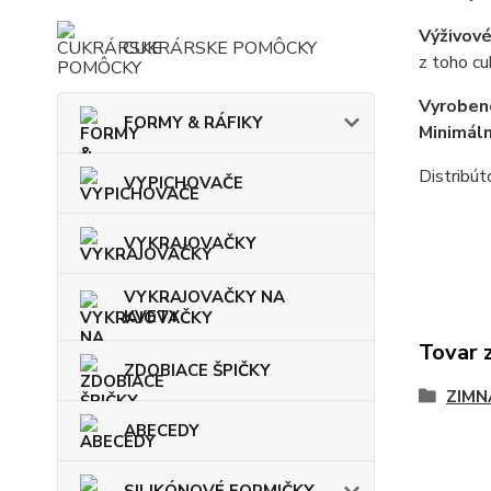
Výživové
CUKRÁRSKE POMÔCKY
z toho cu
Vyroben
FORMY & RÁFIKY
Minimáln
Distribú
VYPICHOVAČE
VYKRAJOVAČKY
VYKRAJOVAČKY NA
KVETY
Tovar 
ZDOBIACE ŠPIČKY
ZIMN
ABECEDY
SILIKÓNOVÉ FORMIČKY